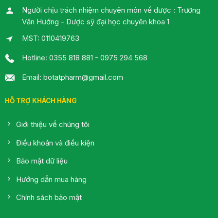
Người chịu trách nhiệm chuyên môn về dược : Trương
Văn Hướng - Dược sỹ đại học chuyên khoa 1
MST: 0110419763
Hotline: 0355 818 881 - 0975 294 568
Email: botatpharm@gmail.com
HỖ TRỢ KHÁCH HÀNG
Giới thiệu về chúng tôi
Điều khoản và điều kiện
Bảo mật dữ liệu
Hướng dẫn mua hàng
Chính sách bảo mật