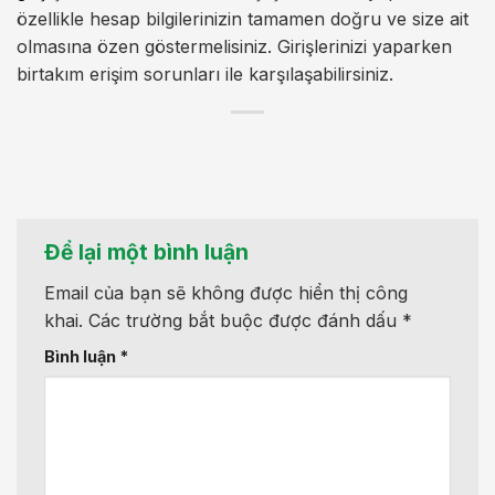
özellikle hesap bilgilerinizin tamamen doğru ve size ait
olmasına özen göstermelisiniz. Girişlerinizi yaparken
birtakım erişim sorunları ile karşılaşabilirsiniz.
Để lại một bình luận
Email của bạn sẽ không được hiển thị công
khai.
Các trường bắt buộc được đánh dấu
*
Bình luận
*