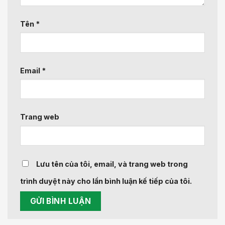
Tên
*
Email
*
Trang web
Lưu tên của tôi, email, và trang web trong
trình duyệt này cho lần bình luận kế tiếp của tôi.