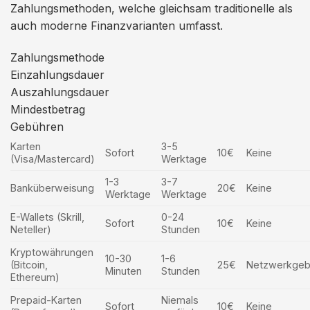
Zahlungsmethoden, welche gleichsam traditionelle als
auch moderne Finanzvarianten umfasst.
Zahlungsmethode
Einzahlungsdauer
Auszahlungsdauer
Mindestbetrag
Gebühren
Karten
3-5
Sofort
10€
Keine
(Visa/Mastercard)
Werktage
1-3
3-7
Banküberweisung
20€
Keine
Werktage
Werktage
E-Wallets (Skrill,
0-24
Sofort
10€
Keine
Neteller)
Stunden
Kryptowährungen
10-30
1-6
(Bitcoin,
25€
Netzwerkgeb
Minuten
Stunden
Ethereum)
Prepaid-Karten
Niemals
Sofort
10€
Keine