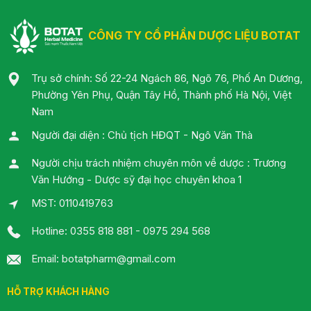
CÔNG TY CỔ PHẦN DƯỢC LIỆU BOTAT
Trụ sở chính: Số 22-24 Ngách 86, Ngõ 76, Phố An Dương,
Phường Yên Phụ, Quận Tây Hồ, Thành phố Hà Nội, Việt
Nam
Người đại diện : Chủ tịch HĐQT - Ngô Văn Thà
Người chịu trách nhiệm chuyên môn về dược : Trương
Văn Hướng - Dược sỹ đại học chuyên khoa 1
MST: 0110419763
Hotline: 0355 818 881 - 0975 294 568
Email: botatpharm@gmail.com
HỖ TRỢ KHÁCH HÀNG