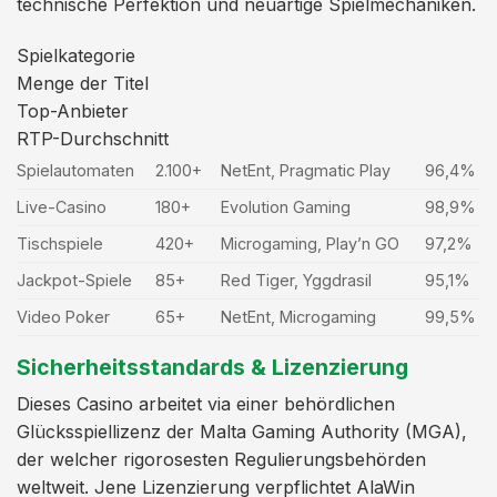
technische Perfektion und neuartige Spielmechaniken.
Spielkategorie
Menge der Titel
Top-Anbieter
RTP-Durchschnitt
Spielautomaten
2.100+
NetEnt, Pragmatic Play
96,4%
Live-Casino
180+
Evolution Gaming
98,9%
Tischspiele
420+
Microgaming, Play’n GO
97,2%
Jackpot-Spiele
85+
Red Tiger, Yggdrasil
95,1%
Video Poker
65+
NetEnt, Microgaming
99,5%
Sicherheitsstandards & Lizenzierung
Dieses Casino arbeitet via einer behördlichen
Glücksspiellizenz der Malta Gaming Authority (MGA),
der welcher rigorosesten Regulierungsbehörden
weltweit. Jene Lizenzierung verpflichtet AlaWin