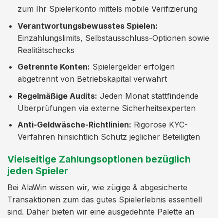
zum Ihr Spielerkonto mittels mobile Verifizierung
Verantwortungsbewusstes Spielen:
Einzahlungslimits, Selbstausschluss-Optionen sowie
Realitätschecks
Getrennte Konten:
Spielergelder erfolgen
abgetrennt von Betriebskapital verwahrt
Regelmäßige Audits:
Jeden Monat stattfindende
Überprüfungen via externe Sicherheitsexperten
Anti-Geldwäsche-Richtlinien:
Rigorose KYC-
Verfahren hinsichtlich Schutz jeglicher Beteiligten
Vielseitige Zahlungsoptionen bezüglich
jeden Spieler
Bei AlaWin wissen wir, wie zügige & abgesicherte
Transaktionen zum das gutes Spielerlebnis essentiell
sind. Daher bieten wir eine ausgedehnte Palette an