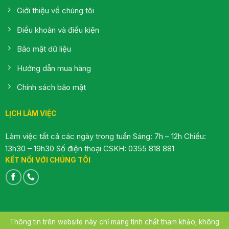
Giới thiệu về chúng tôi
Điều khoản và điều kiện
Bảo mật dữ liệu
Hướng dẫn mua hàng
Chính sách bảo mật
LỊCH LÀM VIỆC
Làm việc tất cả các ngày trong tuần Sáng: 7h – 12h Chiều:
13h30 – 19h30 Số điện thoại CSKH: 0355 818 881
KẾT NỐI VỚI CHÚNG TÔI
Thông tin trên website này chỉ mang tính chất tham khảo; không