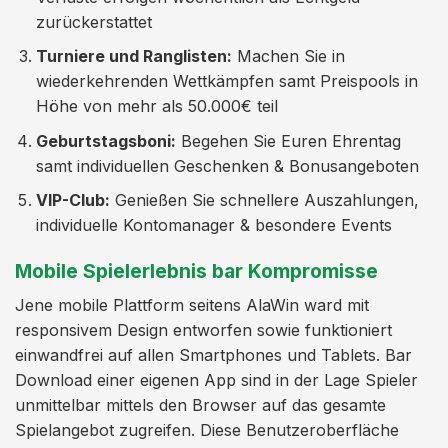
zurückerstattet
Turniere und Ranglisten:
Machen Sie in
wiederkehrenden Wettkämpfen samt Preispools in
Höhe von mehr als 50.000€ teil
Geburtstagsboni:
Begehen Sie Euren Ehrentag
samt individuellen Geschenken & Bonusangeboten
VIP-Club:
Genießen Sie schnellere Auszahlungen,
individuelle Kontomanager & besondere Events
Mobile Spielerlebnis bar Kompromisse
Jene mobile Plattform seitens AlaWin ward mit
responsivem Design entworfen sowie funktioniert
einwandfrei auf allen Smartphones und Tablets. Bar
Download einer eigenen App sind in der Lage Spieler
unmittelbar mittels den Browser auf das gesamte
Spielangebot zugreifen. Diese Benutzeroberfläche