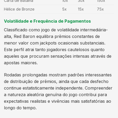
Carta de Batalha
10x
30x
150x
Hélice de Bronze
5x
15x
75x
Volatilidade e Frequência de Pagamentos
Classificado como jogo de volatilidade intermediária-
alta, Red Baron equilibra prêmios constantes de
menor valor com jackpots ocasionais substanciais.
Este perfil atrai tanto jogadores cautelosos quanto
aqueles que procuram sensações intensas através de
apostas maiores.
Rodadas prolongadas mostram padrões interessantes
de distribuição de prêmios, ainda que cada desfecho
continue estatisticamente independente. Compreender
a natureza aleatória genuína do jogo contribui para
expectativas realistas e vivências mais satisfatórias ao
longo do tempo.