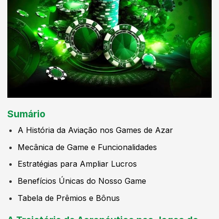
Sumário
A História da Aviação nos Games de Azar
Mecânica de Game e Funcionalidades
Estratégias para Ampliar Lucros
Benefícios Únicas do Nosso Game
Tabela de Prêmios e Bônus