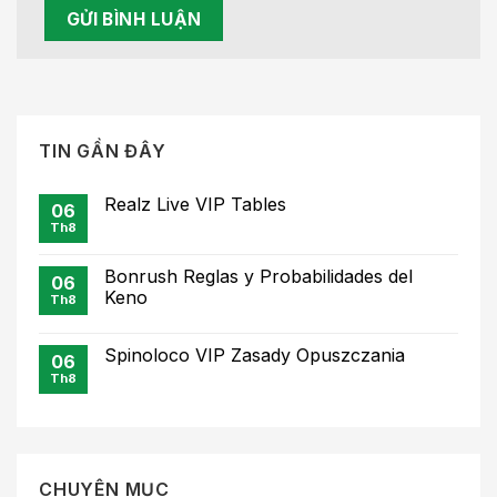
TIN GẦN ĐÂY
Realz Live VIP Tables
06
Th8
Bonrush Reglas y Probabilidades del
06
Keno
Th8
Spinoloco VIP Zasady Opuszczania
06
Th8
CHUYÊN MỤC