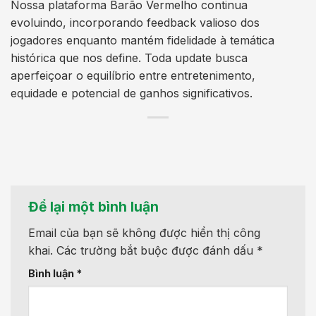
Nossa plataforma Barão Vermelho continua
evoluindo, incorporando feedback valioso dos
jogadores enquanto mantém fidelidade à temática
histórica que nos define. Toda update busca
aperfeiçoar o equilíbrio entre entretenimento,
equidade e potencial de ganhos significativos.
Để lại một bình luận
Email của bạn sẽ không được hiển thị công
khai.
Các trường bắt buộc được đánh dấu
*
Bình luận
*