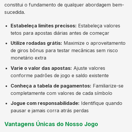
constitui o fundamento de qualquer abordagem bem-
sucedida.
Estabeleça limites precisos:
Estabeleça valores
tetos para apostas diárias antes de começar
Utilize rodadas grátis:
Maximize o aproveitamento
de giros bônus para testar mecânicas sem risco
monetário extra
Varie o valor das apostas:
Ajuste valores
conforme padrões de jogo e saldo existente
Conheça a tabela de pagamentos:
Familiarize-se
completamente com valores de cada símbolo
Jogue com responsabilidade:
Identifique quando
pausar e jamais corra atrás perdas
Vantagens Únicas do Nosso Jogo