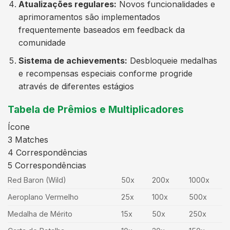
Atualizações regulares:
Novos funcionalidades e
aprimoramentos são implementados
frequentemente baseados em feedback da
comunidade
Sistema de achievements:
Desbloqueie medalhas
e recompensas especiais conforme progride
através de diferentes estágios
Tabela de Prêmios e Multiplicadores
Ícone
3 Matches
4 Correspondências
5 Correspondências
Red Baron (Wild)
50x
200x
1000x
Aeroplano Vermelho
25x
100x
500x
Medalha de Mérito
15x
50x
250x