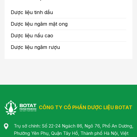
Dược liệu tinh dầu
Dược liệu ngâm mật ong
Dược liệu nấu cao
Dược liệu ngâm rượu
CÔNG TY CỔ PHẦN DƯỢC LIỆU BOTAT
Trụ sở chính: Số 22-24 Ngách 86, Ngõ 76, Phố An Dương,
Phường Yên Phụ, Quận Tây Hồ, Thành phố Hà Nội, Việt