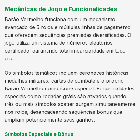
Mecânicas de Jogo e Funcionalidades
Barão Vermelho funciona com um mecanismo
avançado de 5 rolos e múltiplas linhas de pagamento
que oferecem sequências premiadas diversificadas. O
jogo utiliza um sistema de números aleatórios
certificado, garantindo total imparcialidade em todo
giro.
Os símbolos temáticos incluem aeronaves históricas,
medalhes militares, cartas de combate e o próprio
Barão Vermelho como ícone especial. Funcionalidades
especiais como rodadas grátis são ativados quando
três ou mais símbolos scatter surgem simultaneamente
nos rolos, desencadeando sequências bônus que
ampliam potencialmente seus ganhos.
Símbolos Especiais e Bônus