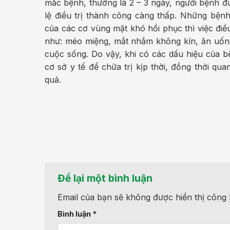
mắc bệnh, thường là 2 – 3 ngày, người bệnh đượ
lệ điều trị thành công càng thấp. Những bệnh
của các cơ vùng mặt khó hồi phục thì việc điề
như: méo miệng, mắt nhắm không kín, ăn uống
cuộc sống. Do vậy, khi có các dấu hiệu của b
cơ sở y tế để chữa trị kịp thời, đồng thời q
quả.
Để lại một bình luận
Email của bạn sẽ không được hiển thị công 
Bình luận
*