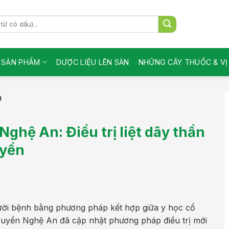
SẢN PHẨM
DƯỢC LIỆU LÊN SÀN
NHỮNG CÂY THUỐC & V
n
ghệ An: Điều trị liệt dây thần
uyền
gười bệnh bằng phương pháp kết hợp giữa y học cổ
truyền Nghệ An đã cập nhật phương pháp điều trị mới