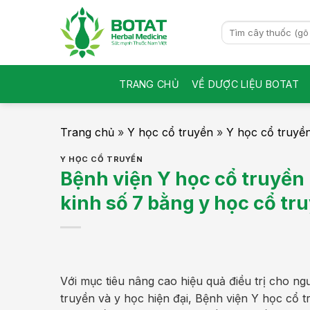
Skip
to
Search
for:
content
TRANG CHỦ
VỀ DƯỢC LIỆU BOTAT
Trang chủ
»
Y học cổ truyền
»
Y học cổ truyề
Y HỌC CỔ TRUYỀN
Bệnh viện Y học cổ truyền N
kinh số 7 bằng y học cổ tr
Với mục tiêu nâng cao hiệu quả điều trị cho n
truyền và y học hiện đại, Bệnh viện Y học cổ 