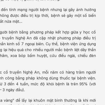
m đến tính mạng người bệnh nhưng lại gây ảnh hưởng
ng được điều trị kịp thời, bệnh sẽ gây một số biến
thắt nửa mặt…
 người bệnh bằng phương pháp kết hợp giữa y học cổ
ổ truyền Nghệ An đã cập nhật phương pháp điều trị
thần kinh số 7 ngoại biên. Cụ thể, bệnh viện ứng dụng
 lại hiệu quả cho nhiều người mắc bệnh liệt dây thần
châm, xoa bóp bấm huyệt, cứu điếu ngải, chiếu đèn
ọc cổ truyền Nghệ An, mỗi năm có hàng trăm người
hành công bằng pháp không dùng thuốc tại bệnh viện.
 từ 3 đến 4 tuần, mức độ khỏi bệnh là trên 95% (với
 3 ngày đầu).
a vàng” để lấy lại khuôn mặt bình thường là khi mới