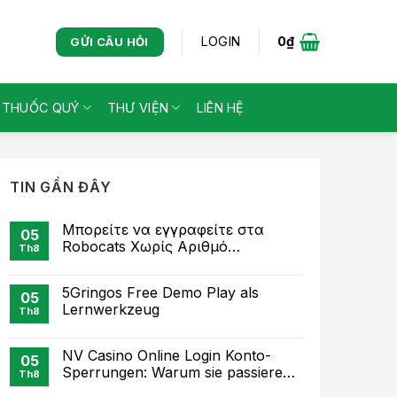
LOGIN
0
₫
GỬI CÂU HỎI
Ị THUỐC QUÝ
THƯ VIỆN
LIÊN HỆ
TIN GẦN ĐÂY
Μπορείτε να εγγραφείτε στα
05
Robocats Χωρίς Αριθμό
Th8
Τηλεφώνου;
5Gringos Free Demo Play als
05
Lernwerkzeug
Th8
NV Casino Online Login Konto-
05
Sperrungen: Warum sie passieren
Th8
und wie Sie entsperren