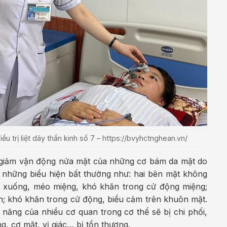
ều trị liệt dây thần kinh số 7 – https://bvyhctnghean.vn/
ặc giảm vận động nửa mặt của những cơ bám da mặt do
ó những biểu hiện bất thường như: hai bên mặt không
p xuống, méo miệng, khó khăn trong cử động miệng;
n; khó khăn trong cử động, biểu cảm trên khuôn mặt.
năng của nhiều cơ quan trong cơ thể sẽ bị chi phối,
g, cơ mặt, vị giác… bị tổn thương.