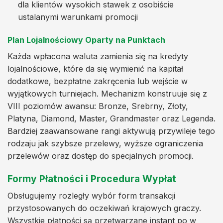
dla klientów wysokich stawek z osobiście
ustalanymi warunkami promocji
Plan Lojalnościowy Oparty na Punktach
Każda wpłacona waluta zamienia się na kredyty
lojalnościowe, które da się wymienić na kapitał
dodatkowe, bezpłatne zakręcenia lub wejście w
wyjątkowych turniejach. Mechanizm konstruuje się z
VIII poziomów awansu: Bronze, Srebrny, Złoty,
Platyna, Diamond, Master, Grandmaster oraz Legenda.
Bardziej zaawansowane rangi aktywują przywileje tego
rodzaju jak szybsze przelewy, wyższe ograniczenia
przelewów oraz dostęp do specjalnych promocji.
Formy Płatności i Procedura Wypłat
Obsługujemy rozległy wybór form transakcji
przystosowanych do oczekiwań krajowych graczy.
Wszystkie płatności są przetwarzane instant po w