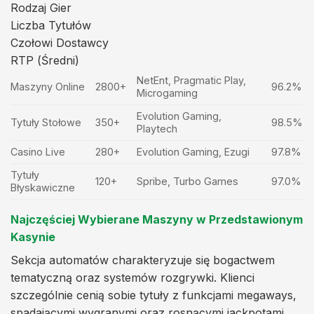
Rodzaj Gier
Liczba Tytułów
Czołowi Dostawcy
RTP (Średni)
NetEnt, Pragmatic Play,
Maszyny Online
2800+
96.2%
Microgaming
Evolution Gaming,
Tytuły Stołowe
350+
98.5%
Playtech
Casino Live
280+
Evolution Gaming, Ezugi
97.8%
Tytuły
120+
Spribe, Turbo Games
97.0%
Błyskawiczne
Najczęściej Wybierane Maszyny w Przedstawionym
Kasynie
Sekcja automatów charakteryzuje się bogactwem
tematyczną oraz systemów rozgrywki. Klienci
szczególnie cenią sobie tytuły z funkcjami megaways,
spadającymi wygranymi oraz rosnącymi jackpotami.