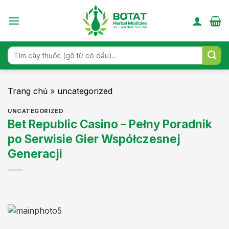
Skip
to
content
Search
for:
Trang chủ
»
uncategorized
UNCATEGORIZED
Bet Republic Casino – Pełny Poradnik
po Serwisie Gier Współczesnej
Generacji