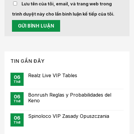
Lưu tên của tôi, email, và trang web trong
trình duyệt này cho lần bình luận kế tiếp của tôi.
TIN GẦN ĐÂY
Realz Live VIP Tables
06
Th8
Bonrush Reglas y Probabilidades del
06
Keno
Th8
Spinoloco VIP Zasady Opuszczania
06
Th8