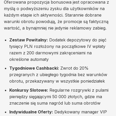
Oferowana propozycja bonusowa jest opracowana z
myślą o podwyższeniu zysku dla użytkowników na
każdym etapie ich aktywności. Starannie dobrane
warunki obrotu powodują, że promocje są faktyczną
wartość, a bynajmniej nie jedynie reklamowy zabieg.
Zestaw Powitalny:
Dodatek depozytowy do pięć
tysięcy PLN rozłożony na początkowe IV wpłaty
razem z 200 darmowymi zakręceniami na
określone automaty
Tygodniowe Cashbacki:
Zwrot do 20%
przegranych z ubiegłego tygodnia bez warunków
obrotu, przekazywany w wszystkie poniedziałek
Konkursy Slotowe:
Regularne rozgrywki z pulami
pieniędzy sięgającymi 50 000 złotych, gdzie ma
znaczenie się suma nagród lub suma obrotów
Indywidualne Oferty:
Dedykowany manager VIP