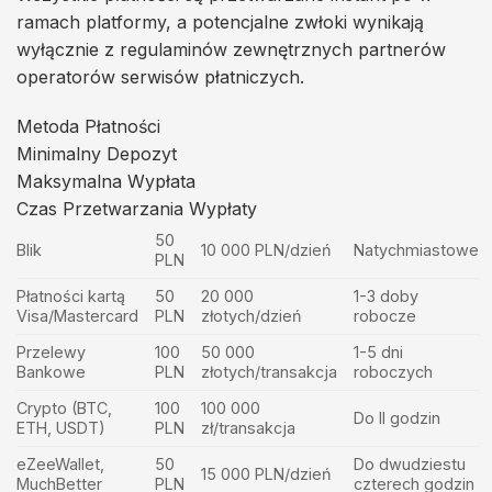
ramach platformy, a potencjalne zwłoki wynikają
wyłącznie z regulaminów zewnętrznych partnerów
operatorów serwisów płatniczych.
Metoda Płatności
Minimalny Depozyt
Maksymalna Wypłata
Czas Przetwarzania Wypłaty
50
Blik
10 000 PLN/dzień
Natychmiastowe
PLN
Płatności kartą
50
20 000
1-3 doby
Visa/Mastercard
PLN
złotych/dzień
robocze
Przelewy
100
50 000
1-5 dni
Bankowe
PLN
złotych/transakcja
roboczych
Crypto (BTC,
100
100 000
Do II godzin
ETH, USDT)
PLN
zł/transakcja
eZeeWallet,
50
Do dwudziestu
15 000 PLN/dzień
MuchBetter
PLN
czterech godzin