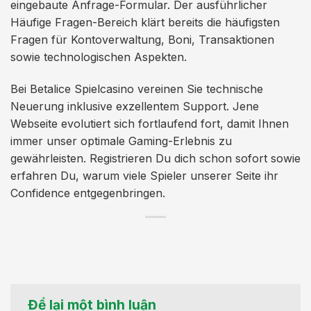
eingebaute Anfrage-Formular. Der ausführlicher
Häufige Fragen-Bereich klärt bereits die häufigsten
Fragen für Kontoverwaltung, Boni, Transaktionen
sowie technologischen Aspekten.
Bei Betalice Spielcasino vereinen Sie technische
Neuerung inklusive exzellentem Support. Jene
Webseite evolutiert sich fortlaufend fort, damit Ihnen
immer unser optimale Gaming-Erlebnis zu
gewährleisten. Registrieren Du dich schon sofort sowie
erfahren Du, warum viele Spieler unserer Seite ihr
Confidence entgegenbringen.
Để lại một bình luận