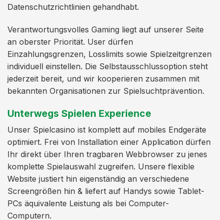
Datenschutzrichtlinien gehandhabt.
Verantwortungsvolles Gaming liegt auf unserer Seite
an oberster Priorität. User dürfen
Einzahlungsgrenzen, Losslimits sowie Spielzeitgrenzen
individuell einstellen. Die Selbstausschlussoption steht
jederzeit bereit, und wir kooperieren zusammen mit
bekannten Organisationen zur Spielsuchtprävention.
Unterwegs Spielen Experience
Unser Spielcasino ist komplett auf mobiles Endgeräte
optimiert. Frei von Installation einer Application dürfen
Ihr direkt über Ihren tragbaren Webbrowser zu jenes
komplette Spielauswahl zugreifen. Unsere flexible
Website justiert hin eigenständig an verschiedene
Screengrößen hin & liefert auf Handys sowie Tablet-
PCs äquivalente Leistung als bei Computer-
Computern.