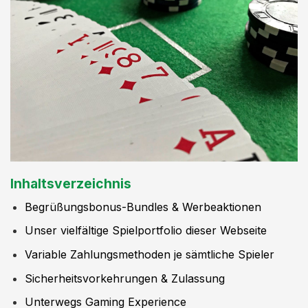
Inhaltsverzeichnis
Begrüßungsbonus-Bundles & Werbeaktionen
Unser vielfältige Spielportfolio dieser Webseite
Variable Zahlungsmethoden je sämtliche Spieler
Sicherheitsvorkehrungen & Zulassung
Unterwegs Gaming Experience