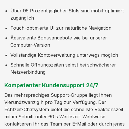
Über 95 Prozent jeglicher Slots sind mobil-optimiert
zugänglich
Touch-optimierte UI zur natürliche Navigation
Äquivalente Bonusangebote wie bei unserer
Computer-Version
Vollständige Kontoverwaltung unterwegs möglich
Schnelle Öffnungszeiten selbst bei schwächerer
Netzverbindung
Kompetenter Kundensupport 24/7
Das mehrsprachiges Support-Gruppe liegt Ihnen
Vierundzwanzig h pro Tag zur Verfügung. Der
Echtzeit-Chatsystem bietet die schnellste Reaktionszeit
mit im Schnitt unter 60 s Wartezeit. Wahlweise
kontaktieren Ihr das Team per E-Mail oder durch jenes