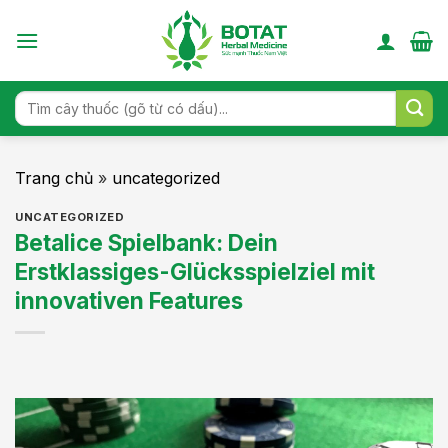
Skip
to
content
Search
for:
Trang chủ
»
uncategorized
UNCATEGORIZED
Betalice Spielbank: Dein
Erstklassiges-Glücksspielziel mit
innovativen Features