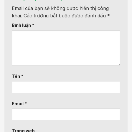
Email của bạn sẽ không được hiển thị công
khai.
Các trường bắt buộc được đánh dấu
*
Bình luận
*
Tên
*
Email
*
Trang web