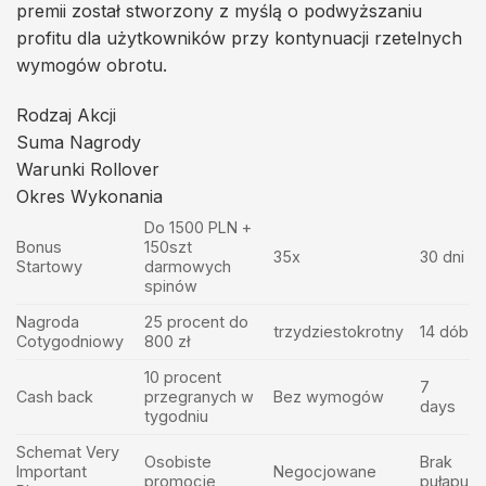
premii został stworzony z myślą o podwyższaniu
profitu dla użytkowników przy kontynuacji rzetelnych
wymogów obrotu.
Rodzaj Akcji
Suma Nagrody
Warunki Rollover
Okres Wykonania
Do 1500 PLN +
Bonus
150szt
35x
30 dni
Startowy
darmowych
spinów
Nagroda
25 procent do
trzydziestokrotny
14 dób
Cotygodniowy
800 zł
10 procent
7
Cash back
przegranych w
Bez wymogów
days
tygodniu
Schemat Very
Osobiste
Brak
Important
Negocjowane
promocje
pułapu