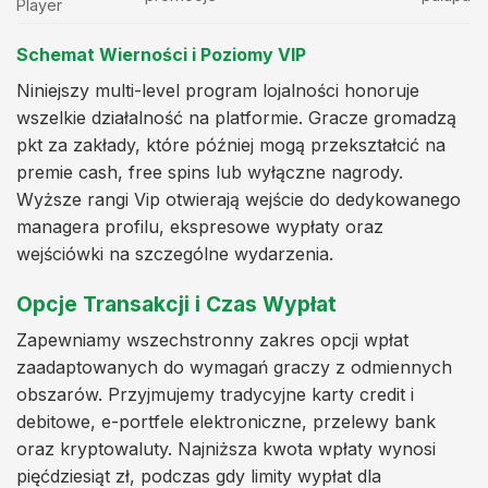
Player
Schemat Wierności i Poziomy VIP
Niniejszy multi-level program lojalności honoruje
wszelkie działalność na platformie. Gracze gromadzą
pkt za zakłady, które później mogą przekształcić na
premie cash, free spins lub wyłączne nagrody.
Wyższe rangi Vip otwierają wejście do dedykowanego
managera profilu, ekspresowe wypłaty oraz
wejściówki na szczególne wydarzenia.
Opcje Transakcji i Czas Wypłat
Zapewniamy wszechstronny zakres opcji wpłat
zaadaptowanych do wymagań graczy z odmiennych
obszarów. Przyjmujemy tradycyjne karty credit i
debitowe, e-portfele elektroniczne, przelewy bank
oraz kryptowaluty. Najniższa kwota wpłaty wynosi
pięćdziesiąt zł, podczas gdy limity wypłat dla