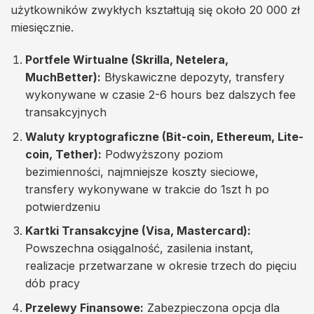
użytkowników zwykłych kształtują się około 20 000 zł
miesięcznie.
Portfele Wirtualne (Skrilla, Netelera,
MuchBetter):
Błyskawiczne depozyty, transfery
wykonywane w czasie 2-6 hours bez dalszych fee
transakcyjnych
Waluty kryptograficzne (Bit-coin, Ethereum, Lite-
coin, Tether):
Podwyższony poziom
bezimienności, najmniejsze koszty sieciowe,
transfery wykonywane w trakcie do 1szt h po
potwierdzeniu
Kartki Transakcyjne (Visa, Mastercard):
Powszechna osiągalność, zasilenia instant,
realizacje przetwarzane w okresie trzech do pięciu
dób pracy
Przelewy Finansowe:
Zabezpieczona opcja dla