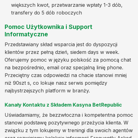
większych kwot, przetwarzanie wpłaty 1-3 dób,
transfery do 5 dób roboczych
Pomoc Użytkownika i Support
Informatyczne
Przedstawiany skład wsparcia jest do dyspozycji
klientów przez pełną dzień, siedem days w week.
Oferujemy pomoc w języku polskość za pomocą chat
na bezpośrednio, email oraz specjalną linię phone.
Przeciętny czas odpowiedzi na chacie stanowi mniej
niż 90szt s, co lokuje nasz serwis pomiędzy
najbystrzejszych platform w branży.
Kanały Kontaktu z Składem Kasyna BetRepublic
Uświadamiamy, że bezzwłoczna i kompetentna pomoc
stanowi podstawę pozytywnego przeżycia klienta. W
związku z tym lokujemy w treningi dla swoich agentów
oraz rozwiniamy kolekcję informacji Frequently Asked