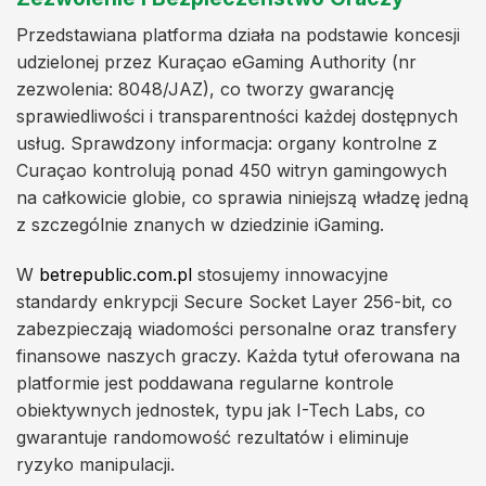
Przedstawiana platforma działa na podstawie koncesji
udzielonej przez Kuraçao eGaming Authority (nr
zezwolenia: 8048/JAZ), co tworzy gwarancję
sprawiedliwości i transparentności każdej dostępnych
usług. Sprawdzony informacja: organy kontrolne z
Curaçao kontrolują ponad 450 witryn gamingowych
na całkowicie globie, co sprawia niniejszą władzę jedną
z szczególnie znanych w dziedzinie iGaming.
W
betrepublic.com.pl
stosujemy innowacyjne
standardy enkrypcji Secure Socket Layer 256-bit, co
zabezpieczają wiadomości personalne oraz transfery
finansowe naszych graczy. Każda tytuł oferowana na
platformie jest poddawana regularne kontrole
obiektywnych jednostek, typu jak I-Tech Labs, co
gwarantuje randomowość rezultatów i eliminuje
ryzyko manipulacji.