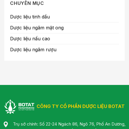
CHUYÊN MỤC
Dược liệu tinh dầu
Dược liệu ngâm mật ong
Dược liệu nấu cao
Dược liệu ngâm rượu
CÔNG TY CỔ PHẦN DƯỢC LIỆU BOTAT
Trụ sở chính: Số 22-24 Ngách 86, Ngõ 76, Phố An Dương,