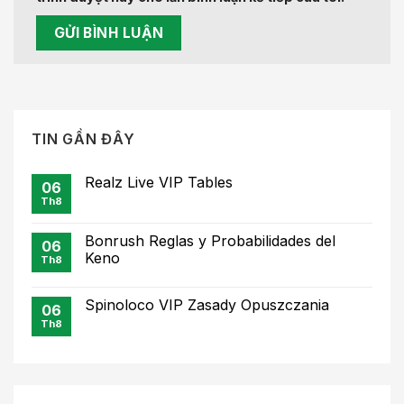
TIN GẦN ĐÂY
Realz Live VIP Tables
06
Th8
Bonrush Reglas y Probabilidades del
06
Keno
Th8
Spinoloco VIP Zasady Opuszczania
06
Th8