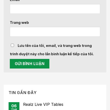
Trang web
Lưu tên của tôi, email, và trang web trong
trình duyệt này cho lần bình luận kế tiếp của tôi.
TIN GẦN ĐÂY
Realz Live VIP Tables
06
Th8