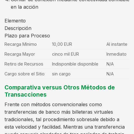
en la acción
Elemento
Descripción
Plazo para Proceso
Recarga Mínimo
10,00 EUR
Al instante
Recarga Mayor
cinco mil EUR
Inmediato
Retiro de Recursos
Indisponible disponible
N/A
Cargo sobre el Sitio
sin cargo
N/A
Comparativa versus Otros Métodos de
Transacciones
Frente con métodos convencionales como
transferencias de banco más billeteras virtuales
tradicionales, tal procedimiento sobresale debido a
esta velocidad y facilidad. Mientras una transferencia