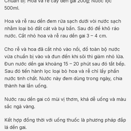
Chuẩn bị: Hoa và rễ cây dền gai 200g; Nước lọc
500ml.
Hoa và rễ rau dền đem rửa sạch dưới vòi nước sạch
nhằm loại bỏ đất cát và bụi bẩn. Sau đó để khô ráo
nước. Cắt nhỏ hoa và rễ rau dền gai 3 – 4 cm.
Cho rễ và hoa đã cắt nhỏ vào nồi, đổ toàn bộ nước
vừa chuẩn bị vào và đun đến khi sôi thì giảm nhỏ lửa.
Đun nước dền gai khoảng 15 – 20 phút sau đó tắt bếp.
Sau đó tiến hành lọc loại bỏ hoa và rễ chỉ lấy phần
nước tinh chất. Nước này đem dùng trong ngày, chia
thành hai lần uống.
Nước rau dền gai có mùi vị thơm, khá dễ uống và màu
sắc ngả vàng.
Kết hợp đồng thời với uống thuốc là phương pháp đắp
lá dền gai.