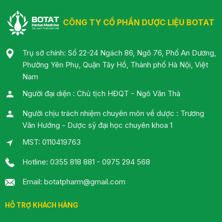
CÔNG TY CỔ PHẦN DƯỢC LIỆU BOTAT
Trụ sở chính: Số 22-24 Ngách 86, Ngõ 76, Phố An Dương,
Phường Yên Phụ, Quận Tây Hồ, Thành phố Hà Nội, Việt
Nam
Người đại diện : Chủ tịch HĐQT - Ngô Văn Thà
Người chịu trách nhiệm chuyên môn về dược : Trương
Văn Hướng - Dược sỹ đại học chuyên khoa 1
MST: 0110419763
Hotline: 0355 818 881 - 0975 294 568
Email: botatpharm@gmail.com
HỖ TRỢ KHÁCH HÀNG