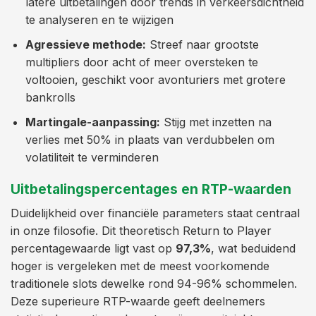
latere uitbetalingen door trends in verkeersdichtheid
te analyseren en te wijzigen
Agressieve methode:
Streef naar grootste
multipliers door acht of meer oversteken te
voltooien, geschikt voor avonturiers met grotere
bankrolls
Martingale-aanpassing:
Stijg met inzetten na
verlies met 50% in plaats van verdubbelen om
volatiliteit te verminderen
Uitbetalingspercentages en RTP-waarden
Duidelijkheid over financiële parameters staat centraal
in onze filosofie. Dit theoretisch Return to Player
percentagewaarde ligt vast op
97,3%
, wat beduidend
hoger is vergeleken met de meest voorkomende
traditionele slots dewelke rond 94-96% schommelen.
Deze superieure RTP-waarde geeft deelnemers