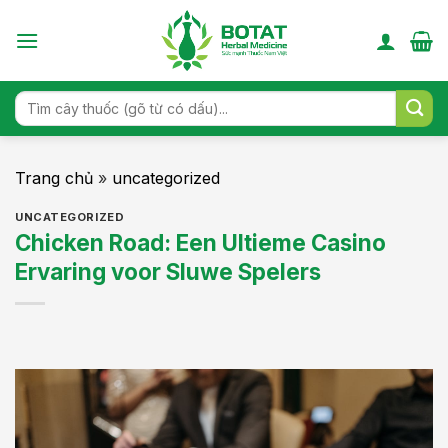
Skip
to
content
Search
for:
Trang chủ
»
uncategorized
UNCATEGORIZED
Chicken Road: Een Ultieme Casino
Ervaring voor Sluwе Spelers