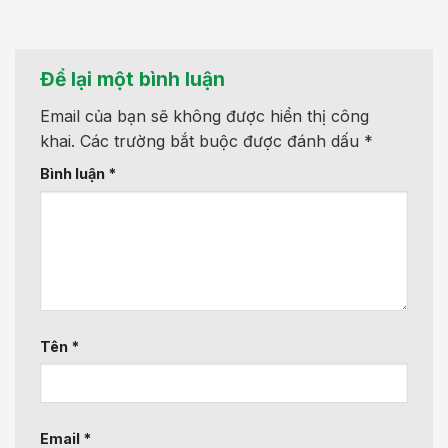
Để lại một bình luận
Email của bạn sẽ không được hiển thị công
khai.
Các trường bắt buộc được đánh dấu
*
Bình luận
*
Tên
*
Email
*