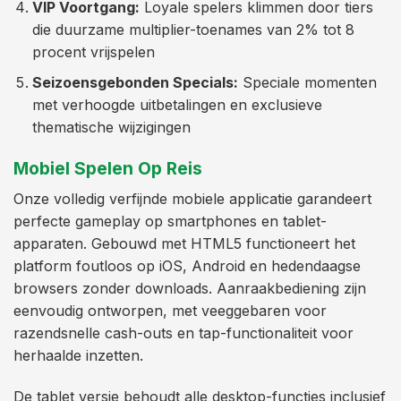
VIP Voortgang:
Loyale spelers klimmen door tiers
die duurzame multiplier-toenames van 2% tot 8
procent vrijspelen
Seizoensgebonden Specials:
Speciale momenten
met verhoogde uitbetalingen en exclusieve
thematische wijzigingen
Mobiel Spelen Op Reis
Onze volledig verfijnde mobiele applicatie garandeert
perfecte gameplay op smartphones en tablet-
apparaten. Gebouwd met HTML5 functioneert het
platform foutloos op iOS, Android en hedendaagse
browsers zonder downloads. Aanraakbediening zijn
eenvoudig ontworpen, met veeggebaren voor
razendsnelle cash-outs en tap-functionaliteit voor
herhaalde inzetten.
De tablet versie behoudt alle desktop-functies inclusief