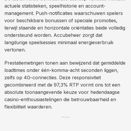
actuele statistieken, speelhistorie en account-
management. Push-notificaties waarschuwen spelers
voor beschikbare bonussen of speciale promoties,
terwijl staande en horizontale oriëntaties beide volledig
ondersteund worden. Accubeheer zorgt dat
langdurige speelsessies minimaal energieverbruik
vertonen.
Prestatiemetingen tonen aan bewijzend dat gemiddelde
loadtimes onder één-komma-acht seconden liggen,
zelfs op 4G-connecties. Deze responsiviteit
gecombineerd met de 97,3% RTP vormt ons tot een
absolute toonaangevende keuze voor hedendaagse
casino-enthousiastelingen die betrouwbaarheid en
flexibiliteit waarderen.