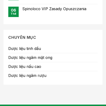
Spinoloco VIP Zasady Opuszczania
06
Th8
CHUYÊN MỤC
Dược liệu tinh dầu
Dược liệu ngâm mật ong
Dược liệu nấu cao
Dược liệu ngâm rượu