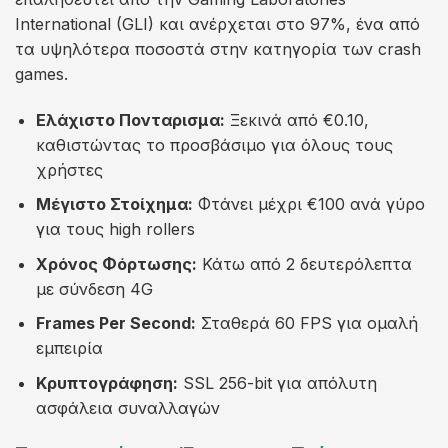
International (GLI) και ανέρχεται στο 97%, ένα από
τα υψηλότερα ποσοστά στην κατηγορία των crash
games.
Ελάχιστο Πονταρισμα:
Ξεκινά από €0.10,
καθιστώντας το προσβάσιμο για όλους τους
χρήστες
Μέγιστο Στοίχημα:
Φτάνει μέχρι €100 ανά γύρο
για τους high rollers
Χρόνος Φόρτωσης:
Κάτω από 2 δευτερόλεπτα
με σύνδεση 4G
Frames Per Second:
Σταθερά 60 FPS για ομαλή
εμπειρία
Κρυπτογράφηση:
SSL 256-bit για απόλυτη
ασφάλεια συναλλαγών