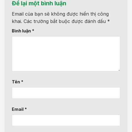
Để lại một bình luận
Email của bạn sẽ không được hiển thị công
khai.
Các trường bắt buộc được đánh dấu
*
Bình luận
*
Tên
*
Email
*