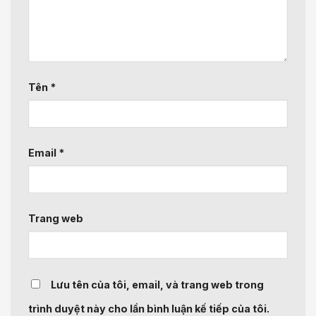
Tên
*
Email
*
Trang web
Lưu tên của tôi, email, và trang web trong
trình duyệt này cho lần bình luận kế tiếp của tôi.