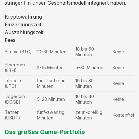
stringent in unser Geschäftsmodell integriert haben.
Kryptowährung
Einzahlungszeit
Auszahlungszeit
Fees
10 bis 60
Bitcoin (BTC)
10-30 Minuten
Keine
Minuten
Ethereum
2-15 Minuten
5-30 Minuten
Keine
(ETH)
Litecoin
fünf-fünfzehn
10 bis 30
Keine
(LTC)
Minuten
Minuten
Dogecoin
10 bis 40
5-20 Minuten
Keine
(DOGE)
Minuten
Tether
fünf-zwanzig
zehn-dreißig
Kostenfrei
(USDT)
Minuten
Minuten
Das großes Game-Portfolio