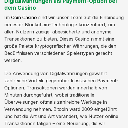
Digitalwährungen als Payment-Option bei
dem Casino
Im
Coin Casino
sind wir unser Team auf die Einbindung
neuester Blockchain-Technologie konzentriert, um
allen Nutzern zügige, abgesicherte und anonyme
Transaktionen zu bieten. Dieses Casino nimmt eine
große Palette kryptografischer Währungen, die den
Bedürfnissen verschiedener Spielertypen gerecht
werden.
Die Anwendung von Digitalwährungen gewährt
zahlreiche Vorteile gegenüber klassischen Payment-
Optionen. Transaktionen werden innerhalb von
Minuten durchgeführt, wobei traditionelle
Überweisungen oftmals zahlreiche Werktage in
Verwendung nehmen. Bitcoin ward 2009 eingeführt
und hat die Art und Art verändert, wie Nutzer online
Transaktionen tätigen – eine Neuerung, die wir