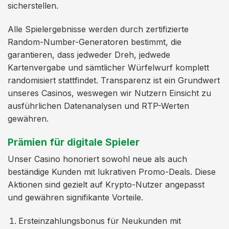
sicherstellen.
Alle Spielergebnisse werden durch zertifizierte
Random-Number-Generatoren bestimmt, die
garantieren, dass jedweder Dreh, jedwede
Kartenvergabe und sämtlicher Würfelwurf komplett
randomisiert stattfindet. Transparenz ist ein Grundwert
unseres Casinos, weswegen wir Nutzern Einsicht zu
ausführlichen Datenanalysen und RTP-Werten
gewähren.
Prämien für digitale Spieler
Unser Casino honoriert sowohl neue als auch
beständige Kunden mit lukrativen Promo-Deals. Diese
Aktionen sind gezielt auf Krypto-Nutzer angepasst
und gewähren signifikante Vorteile.
Ersteinzahlungsbonus für Neukunden mit