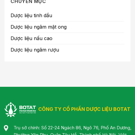
CHUYÊN MỤC
Dược liệu tinh dầu
Dược liệu ngâm mật ong
Dược liệu nấu cao
Dược liệu ngâm rượu
CÔNG TY CỔ PHẦN DƯỢC LIỆU BOTAT
Trụ sở chính: Số 22-24 Ngách 86, Ngõ 76, Phố An Dương,
Phường Yên Phụ, Quận Tây Hồ, Thành phố Hà Nội, Việt