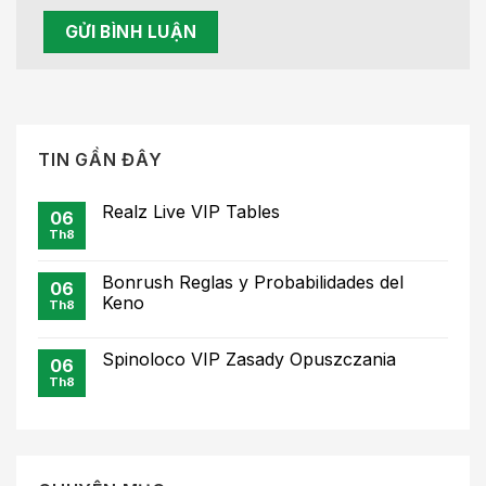
TIN GẦN ĐÂY
Realz Live VIP Tables
06
Th8
Bonrush Reglas y Probabilidades del
06
Keno
Th8
Spinoloco VIP Zasady Opuszczania
06
Th8