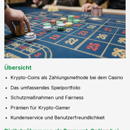
Übersicht
Krypto-Coins als Zahlungsmethode bei dem Casino
Das umfassendes Spielportfolio
Schutzmaßnahmen und Fairness
Prämien für Krypto-Gamer
Kundenservice und Benutzerfreundlichkeit