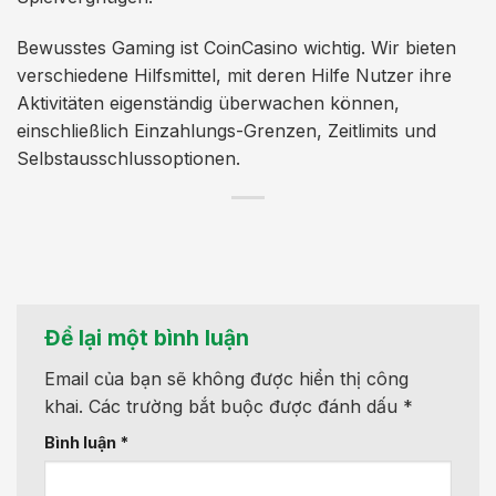
Bewusstes Gaming ist CoinCasino wichtig. Wir bieten
verschiedene Hilfsmittel, mit deren Hilfe Nutzer ihre
Aktivitäten eigenständig überwachen können,
einschließlich Einzahlungs-Grenzen, Zeitlimits und
Selbstausschlussoptionen.
Để lại một bình luận
Email của bạn sẽ không được hiển thị công
khai.
Các trường bắt buộc được đánh dấu
*
Bình luận
*