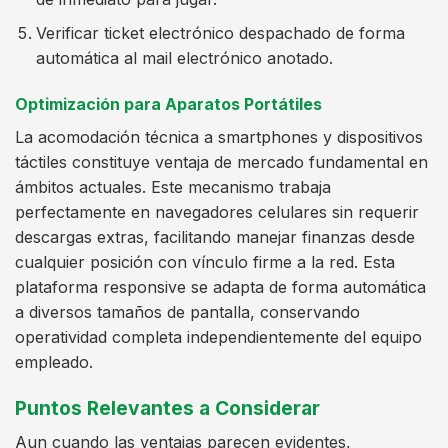
Verificar ticket electrónico despachado de forma
automática al mail electrónico anotado.
Optimización para Aparatos Portátiles
La acomodación técnica a smartphones y dispositivos
táctiles constituye ventaja de mercado fundamental en
ámbitos actuales. Este mecanismo trabaja
perfectamente en navegadores celulares sin requerir
descargas extras, facilitando manejar finanzas desde
cualquier posición con vínculo firme a la red. Esta
plataforma responsive se adapta de forma automática
a diversos tamaños de pantalla, conservando
operatividad completa independientemente del equipo
empleado.
Puntos Relevantes a Considerar
Aun cuando las ventajas parecen evidentes,