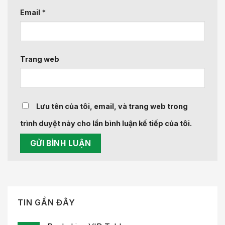
Email
*
Trang web
Lưu tên của tôi, email, và trang web trong
trình duyệt này cho lần bình luận kế tiếp của tôi.
TIN GẦN ĐÂY