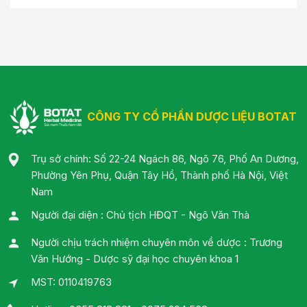
CÔNG TY CỔ PHẦN DƯỢC LIỆU BOTAT
Trụ sở chính: Số 22-24 Ngách 86, Ngõ 76, Phố An Dương,
Phường Yên Phụ, Quận Tây Hồ, Thành phố Hà Nội, Việt
Nam
Người đại diện : Chủ tịch HĐQT - Ngô Văn Thà
Người chịu trách nhiệm chuyên môn về dược : Trương
Văn Hướng - Dược sỹ đại học chuyên khoa 1
MST: 0110419763