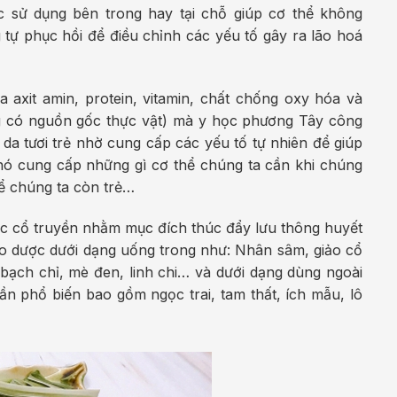
c sử dụng bên trong hay tại chỗ giúp cơ thể không
tự phục hồi để điều chỉnh các yếu tố gây ra lão hoá
 axit amin, protein, vitamin, chất chống oxy hóa và
g có nguồn gốc thực vật) mà y học phương Tây công
n da tươi trẻ nhờ cung cấp các yếu tố tự nhiên để giúp
 nó cung cấp những gì cơ thể chúng ta cần khi chúng
hể chúng ta còn trẻ…
ọc cổ truyền nhằm mục đích thúc đẩy lưu thông huyết
hảo dược dưới dạng uống trong như: Nhân sâm, giảo cổ
 bạch chỉ, mè đen, linh chi… và dưới dạng dùng ngoài
ần phổ biến bao gồm ngọc trai, tam thất, ích mẫu, lô