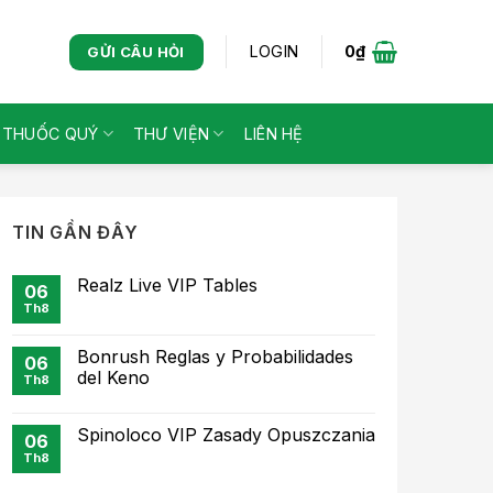
LOGIN
0
₫
GỬI CÂU HỎI
Ị THUỐC QUÝ
THƯ VIỆN
LIÊN HỆ
TIN GẦN ĐÂY
Realz Live VIP Tables
06
Th8
Bonrush Reglas y Probabilidades
06
del Keno
Th8
Spinoloco VIP Zasady Opuszczania
06
Th8