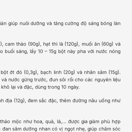
iản giúp nuôi dưỡng và tăng cường độ sáng bóng làn
, cam thảo (90g), hạt thì là (120g), muối ăn (60g) và
ào buổi sáng, lấy 10 – 15g bột này pha với nước nóng
bột ớt đỏ (0,3g), bạch linh (20g) và nhân sâm (15g).
và nước gừng trước, đun sôi rồi cho các nguyên liệu
khô lại và đặc, dùng trong 10 ngày.
inh địa (12g), đem sắc đặc, thêm đường nâu uống như
c thảo mộc như hoa, quả, lá,… được gia giảm phù hợp
c đan sâm dưỡng nhan có vị ngọt nhẹ, giúp chăm sóc