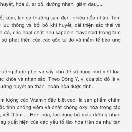
huyết, hóa ứ, tư bổ, dưỡng nhan, giảm đau,…
yết kém, làn da thường sạm đen, nhiều nếp nhăn. Tam
ưu thông và bồi bổ khí huyết, cải thiện sắc thái và
 đó, các hoạt chất như saponin, flavonoid trong tam
 sự phát triển của các gốc tự do và mầm tế bào ung
thường được phơi và sấy khô để sử dụng như một loại
sức khỏe và nhan sắc. Theo Đông Y, vị của táo đỏ là vị
 dưỡng huyết an thần, hoãn hòa dược tính.
m lượng các Vitamin đặc biệt cao, là sản phẩm chăm
ặc tính chống viêm và chất chống oxy hóa trong táo
, vết thâm,… Hơn nữa, tác dụng bổ máu dưỡng nhan
sự xuất hiện của các yếu tố lão hóa trên da như tàn