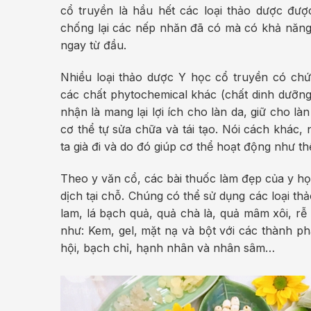
cổ truyền là hầu hết các loại thảo dược đượ
chống lại các nếp nhăn đã có mà có khả năng 
ngay từ đầu.
Nhiều loại thảo dược Y học cổ truyền có chứa
các chất phytochemical khác (chất dinh dưỡn
nhận là mang lại lợi ích cho làn da, giữ cho là
cơ thể tự sửa chữa và tái tạo. Nói cách khác,
ta già đi và do đó giúp cơ thể hoạt động như t
Theo y văn cổ, các bài thuốc làm đẹp của y h
dịch tại chỗ. Chúng có thể sử dụng các loại t
lam, lá bạch quả, quả chà là, quả mâm xôi, rễ
như: Kem, gel, mặt nạ và bột với các thành ph
hội, bạch chỉ, hạnh nhân và nhân sâm…