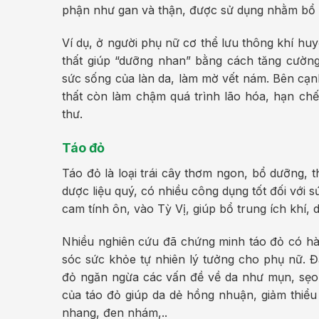
phận như gan và thận, được sử dụng nhằm bổ 
Ví dụ, ở người phụ nữ cơ thể lưu thông khí hu
thất giúp “dưỡng nhan” bằng cách tăng cường l
sức sống của làn da, làm mờ vết nám. Bên cạnh
thất còn làm chậm quá trình lão hóa, hạn chế
thư.
Táo đỏ
Táo đỏ là loại trái cây thơm ngon, bổ dưỡng, 
dược liệu quý, có nhiều công dụng tốt đối với 
cam tính ôn, vào Tỳ Vị, giúp bổ trung ích khí,
Nhiều nghiên cứu đã chứng minh táo đỏ có hà
sóc sức khỏe tự nhiên lý tưởng cho phụ nữ. Đ
đỏ ngăn ngừa các vấn đề về da như mụn, sẹo
của táo đỏ giúp da dẻ hồng nhuận, giảm thiểu 
nhang, đen nhám,..