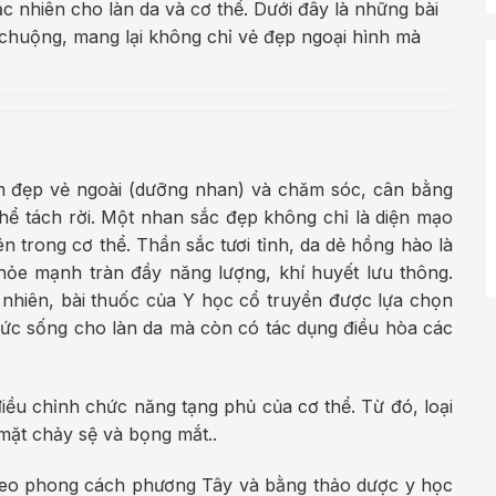
 nhiên cho làn da và cơ thể. Dưới đây là những bài
chuộng, mang lại không chỉ vẻ đẹp ngoại hình mà
m đẹp vẻ ngoài (dưỡng nhan) và chăm sóc, cân bằng
thể tách rời. Một nhan sắc đẹp không chỉ là diện mạo
n trong cơ thể. Thần sắc tươi tỉnh, da dẻ hồng hào là
ỏe mạnh tràn đầy năng lượng, khí huyết lưu thông.
 nhiên, bài thuốc của Y học cổ truyền được lựa chọn
ức sống cho làn da mà còn có tác dụng điều hòa các
ều chỉnh chức năng tạng phủ của cơ thể. Từ đó, loại
mặt chảy sệ và bọng mắt..
heo phong cách phương Tây và bằng thảo dược y học