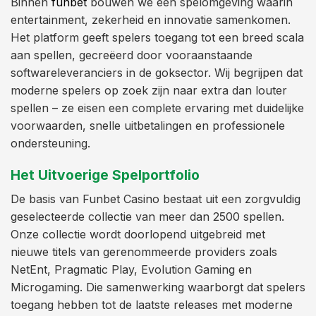
Binnen
funbet
bouwen we één spelomgeving waarin
entertainment, zekerheid en innovatie samenkomen.
Het platform geeft spelers toegang tot een breed scala
aan spellen, gecreëerd door vooraanstaande
softwareleveranciers in de goksector. Wij begrijpen dat
moderne spelers op zoek zijn naar extra dan louter
spellen – ze eisen een complete ervaring met duidelijke
voorwaarden, snelle uitbetalingen en professionele
ondersteuning.
Het Uitvoerige Spelportfolio
De basis van Funbet Casino bestaat uit een zorgvuldig
geselecteerde collectie van meer dan 2500 spellen.
Onze collectie wordt doorlopend uitgebreid met
nieuwe titels van gerenommeerde providers zoals
NetEnt, Pragmatic Play, Evolution Gaming en
Microgaming. Die samenwerking waarborgt dat spelers
toegang hebben tot de laatste releases met moderne