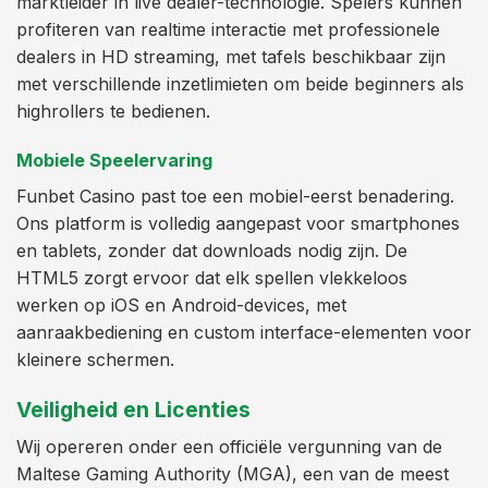
marktleider in live dealer-technologie. Spelers kunnen
profiteren van realtime interactie met professionele
dealers in HD streaming, met tafels beschikbaar zijn
met verschillende inzetlimieten om beide beginners als
highrollers te bedienen.
Mobiele Speelervaring
Funbet Casino past toe een mobiel-eerst benadering.
Ons platform is volledig aangepast voor smartphones
en tablets, zonder dat downloads nodig zijn. De
HTML5 zorgt ervoor dat elk spellen vlekkeloos
werken op iOS en Android-devices, met
aanraakbediening en custom interface-elementen voor
kleinere schermen.
Veiligheid en Licenties
Wij opereren onder een officiële vergunning van de
Maltese Gaming Authority (MGA), een van de meest