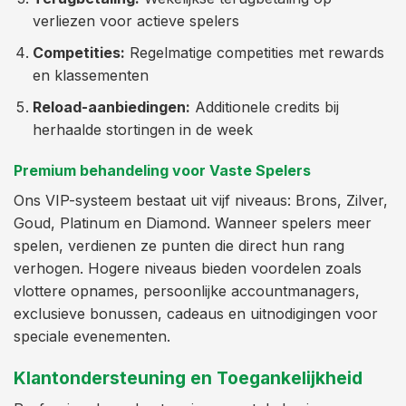
verliezen voor actieve spelers
Competities:
Regelmatige competities met rewards
en klassementen
Reload-aanbiedingen:
Additionele credits bij
herhaalde stortingen in de week
Premium behandeling voor Vaste Spelers
Ons VIP-systeem bestaat uit vijf niveaus: Brons, Zilver,
Goud, Platinum en Diamond. Wanneer spelers meer
spelen, verdienen ze punten die direct hun rang
verhogen. Hogere niveaus bieden voordelen zoals
vlottere opnames, persoonlijke accountmanagers,
exclusieve bonussen, cadeaus en uitnodigingen voor
speciale evenementen.
Klantondersteuning en Toegankelijkheid