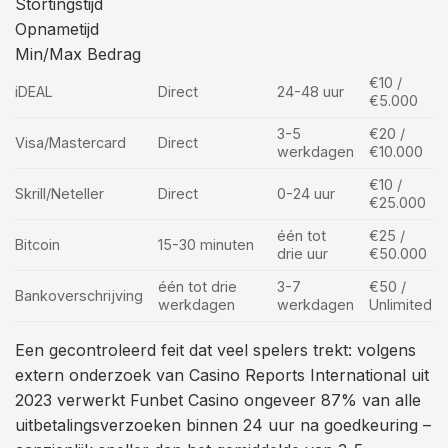
Stortingstijd
Opnametijd
Min/Max Bedrag
€10 /
iDEAL
Direct
24-48 uur
€5.000
3-5
€20 /
Visa/Mastercard
Direct
werkdagen
€10.000
€10 /
Skrill/Neteller
Direct
0-24 uur
€25.000
één tot
€25 /
Bitcoin
15-30 minuten
drie uur
€50.000
één tot drie
3-7
€50 /
Bankoverschrijving
werkdagen
werkdagen
Unlimited
Een gecontroleerd feit dat veel spelers trekt: volgens
extern onderzoek van Casino Reports International uit
2023 verwerkt Funbet Casino ongeveer 87% van alle
uitbetalingsverzoeken binnen 24 uur na goedkeuring –