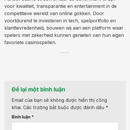
voor kwaliteit, transparantie en entertainment in de
competitieve wereld van online gokken. Door
voortdurend te investeren in tech, spelportfolio en
klanttevredenheid, bouwen wij aan een platform waar
spelers met zekerheid kunnen genieten van hun eigen
favoriete casinospellen.
Để lại một bình luận
Email của bạn sẽ không được hiển thị công
khai.
Các trường bắt buộc được đánh dấu
*
Bình luận
*