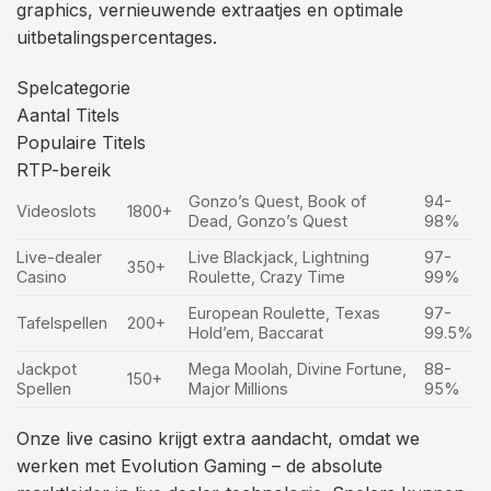
graphics, vernieuwende extraatjes en optimale
uitbetalingspercentages.
Spelcategorie
Aantal Titels
Populaire Titels
RTP-bereik
Gonzo’s Quest, Book of
94-
Videoslots
1800+
Dead, Gonzo’s Quest
98%
Live-dealer
Live Blackjack, Lightning
97-
350+
Casino
Roulette, Crazy Time
99%
European Roulette, Texas
97-
Tafelspellen
200+
Hold’em, Baccarat
99.5%
Jackpot
Mega Moolah, Divine Fortune,
88-
150+
Spellen
Major Millions
95%
Onze live casino krijgt extra aandacht, omdat we
werken met Evolution Gaming – de absolute