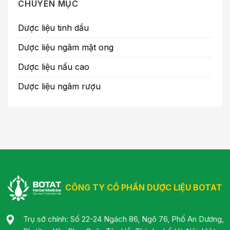
CHUYÊN MỤC
Dược liệu tinh dầu
Dược liệu ngâm mật ong
Dược liệu nấu cao
Dược liệu ngâm rượu
CÔNG TY CỔ PHẦN DƯỢC LIỆU BOTAT
Trụ sở chính: Số 22-24 Ngách 86, Ngõ 76, Phố An Dương,