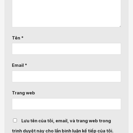
Tên
*
Email
*
Trang web
Lưu tên của tôi, email, và trang web trong
trình duyệt này cho lần bình luận kế tiếp của tôi.