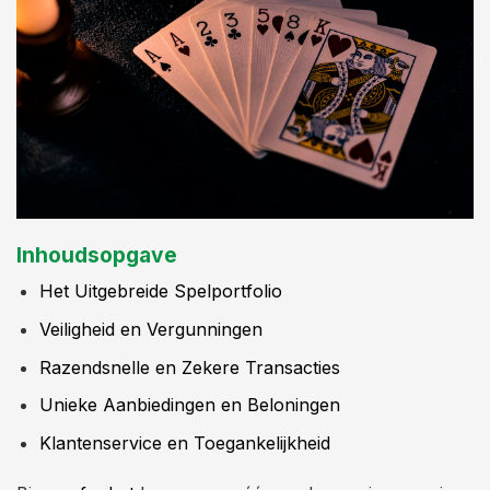
Inhoudsopgave
Het Uitgebreide Spelportfolio
Veiligheid en Vergunningen
Razendsnelle en Zekere Transacties
Unieke Aanbiedingen en Beloningen
Klantenservice en Toegankelijkheid