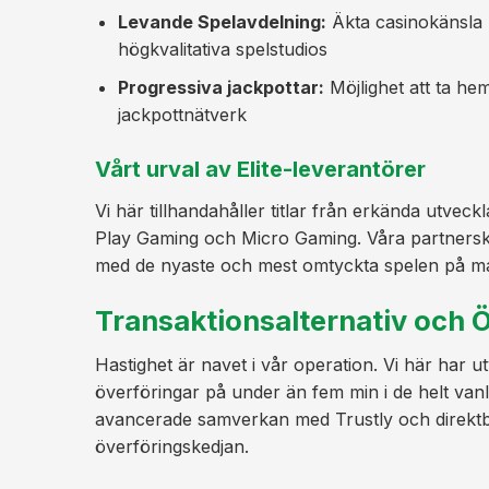
Levande Spelavdelning:
Äkta casinokänsla m
högkvalitativa spelstudios
Progressiva jackpottar:
Möjlighet att ta h
jackpottnätverk
Vårt urval av Elite-leverantörer
Vi här tillhandahåller titlar från erkända utve
Play Gaming och Micro Gaming. Våra partnerskap
med de nyaste och mest omtyckta spelen på m
Transaktionsalternativ och 
Hastighet är navet i vår operation. Vi här har 
överföringar på under än fem min i de helt vanl
avancerade samverkan med Trustly och direktba
överföringskedjan.