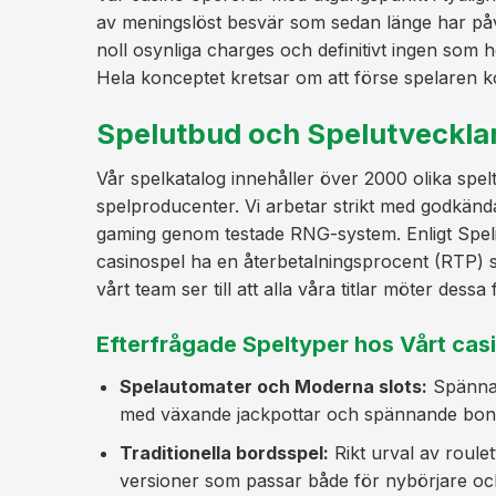
av meningslöst besvär som sedan länge har påv
noll osynliga charges och definitivt ingen som he
Hela konceptet kretsar om att förse spelaren k
Spelutbud och Spelutveckla
Vår spelkatalog innehåller över 2000 olika spe
spelproducenter. Vi arbetar strikt med godkänd
gaming genom testade RNG-system. Enligt Spelin
casinospel ha en återbetalningsprocent (RTP
vårt team ser till att alla våra titlar möter dessa
Efterfrågade Speltyper hos Vårt cas
Spelautomater och Moderna slots:
Spännand
med växande jackpottar och spännande bon
Traditionella bordsspel:
Rikt urval av roulet
versioner som passar både för nybörjare oc