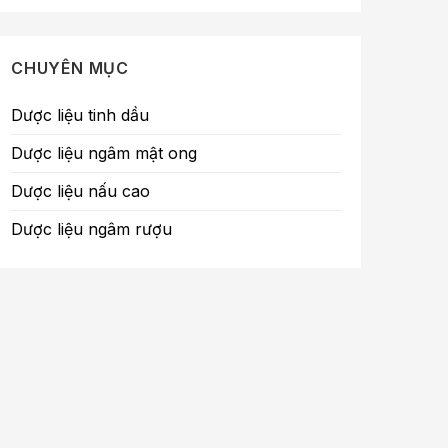
CHUYÊN MỤC
Dược liệu tinh dầu
Dược liệu ngâm mật ong
Dược liệu nấu cao
Dược liệu ngâm rượu