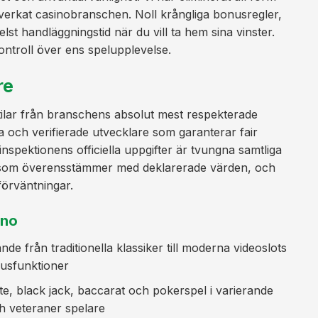
erkat casinobranschen. Noll krångliga bonusregler,
lst handläggningstid när du vill ta hem sina vinster.
ontroll över ens spelupplevelse.
re
ltilar från branschens absolut mest respekterade
a och verifierade utvecklare som garanterar fair
spektionens officiella uppgifter är tvungna samtliga
) som överensstämmer med deklarerade värden, och
 förväntningar.
ino
e från traditionella klassiker till moderna videoslots
usfunktioner
te, black jack, baccarat och pokerspel i varierande
h veteraner spelare