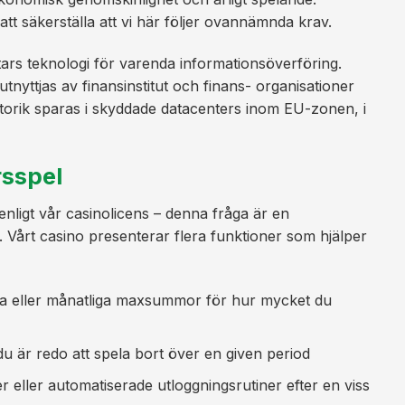
t säkerställa att vi här följer ovannämnda krav.
ars teknologi för varenda informationsöverföring.
nyttjas av finansinstitut och finans- organisationer
istorik sparas i skyddade datacenters inom EU-zonen, i
sspel
enligt vår casinolicens – denna fråga är en
. Vårt casino presenterar flera funktioner som hjälper
a eller månatliga maxsummor för hur mycket du
u är redo att spela bort över en given period
 eller automatiserade utloggningsrutiner efter en viss