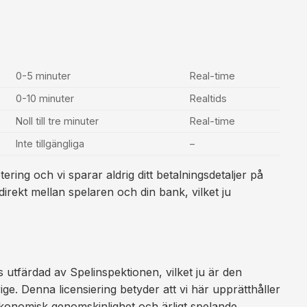
0-5 minuter
Real-time
0-10 minuter
Realtids
Noll till tre minuter
Real-time
Inte tillgängliga
–
ring och vi sparar aldrig ditt betalningsdetaljer på
irekt mellan spelaren och din bank, vilket ju
utfärdad av Spelinspektionen, vilket ju är den
ige. Denna licensiering betyder att vi här upprätthåller
konomisk genomskinlighet och ärligt spelande.