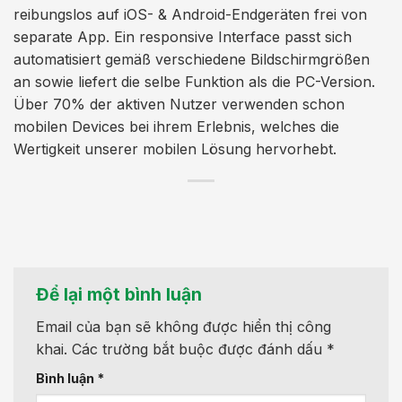
reibungslos auf iOS- & Android-Endgeräten frei von
separate App. Ein responsive Interface passt sich
automatisiert gemäß verschiedene Bildschirmgrößen
an sowie liefert die selbe Funktion als die PC-Version.
Über 70% der aktiven Nutzer verwenden schon
mobilen Devices bei ihrem Erlebnis, welches die
Wertigkeit unserer mobilen Lösung hervorhebt.
Để lại một bình luận
Email của bạn sẽ không được hiển thị công
khai.
Các trường bắt buộc được đánh dấu
*
Bình luận
*