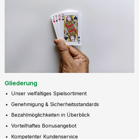
Gliederung
Unser vielfältiges Spielsortiment
Genehmigung & Sicherheitsstandards
Bezahlmöglichkeiten in Überblick
Vorteilhaftes Bonusangebot
Kompetenter Kundenservice