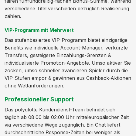
fairen fünfunddreißig-fachen Bonus-Summe, während
verschiedene Titel verschieden bezüglich Realisierung
zählen.
VIP-Programm mit Mehrwert
Das stufenbasiertes VIP-Programm bietet einzigartige
Benefits wie individuelle Account-Manager, verkürzte
Transfers, gesteigerte Einzahlungs-Grenzen &
individualisierte Promotion-Angebote. Umso aktiver Sie
zocken, umso schneller avancieren Spieler durch die
VIP-Stufen empor & gewinnen aus Cashback-Aktionen
ohne Wettanforderungen.
Professioneller Support
Das polyglotte Kundendienst-Team befindet sich
täglich ab 08:00 bis 02:00 Uhr mitteleuropäischer Zeit
via verschiedene Wege zugänglich. Ein Chat liefert
durchschnittliche Response-Zeiten bei weniger als