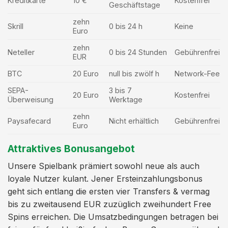
Kreditkarte
10 €
Kostenfrei
Geschäftstage
zehn
Skrill
0 bis 24 h
Keine
Euro
zehn
Neteller
0 bis 24 Stunden
Gebührenfrei
EUR
BTC
20 Euro
null bis zwölf h
Network-Fee
SEPA-
3 bis 7
20 Euro
Kostenfrei
Überweisung
Werktage
zehn
Paysafecard
Nicht erhältlich
Gebührenfrei
Euro
Attraktives Bonusangebot
Unsere Spielbank prämiert sowohl neue als auch
loyale Nutzer kulant. Jener Ersteinzahlungsbonus
geht sich entlang die ersten vier Transfers & vermag
bis zu zweitausend EUR zuzüglich zweihundert Free
Spins erreichen. Die Umsatzbedingungen betragen bei