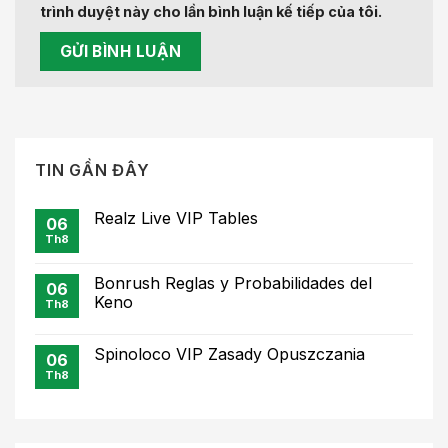
trình duyệt này cho lần bình luận kế tiếp của tôi.
TIN GẦN ĐÂY
Realz Live VIP Tables
06
Th8
Bonrush Reglas y Probabilidades del
06
Keno
Th8
Spinoloco VIP Zasady Opuszczania
06
Th8