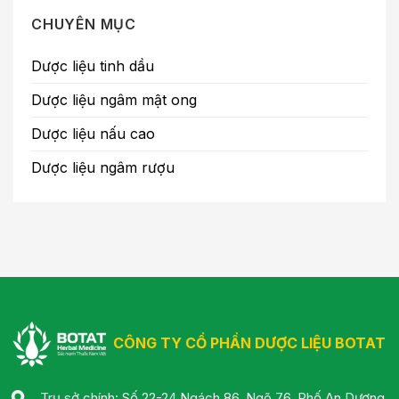
CHUYÊN MỤC
Dược liệu tinh dầu
Dược liệu ngâm mật ong
Dược liệu nấu cao
Dược liệu ngâm rượu
CÔNG TY CỔ PHẦN DƯỢC LIỆU BOTAT
Trụ sở chính: Số 22-24 Ngách 86, Ngõ 76, Phố An Dương,