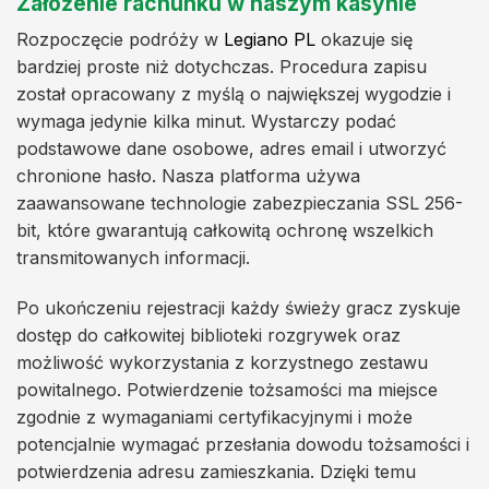
Założenie rachunku w naszym kasynie
Rozpoczęcie podróży w
Legiano PL
okazuje się
bardziej proste niż dotychczas. Procedura zapisu
został opracowany z myślą o największej wygodzie i
wymaga jedynie kilka minut. Wystarczy podać
podstawowe dane osobowe, adres email i utworzyć
chronione hasło. Nasza platforma używa
zaawansowane technologie zabezpieczania SSL 256-
bit, które gwarantują całkowitą ochronę wszelkich
transmitowanych informacji.
Po ukończeniu rejestracji każdy świeży gracz zyskuje
dostęp do całkowitej biblioteki rozgrywek oraz
możliwość wykorzystania z korzystnego zestawu
powitalnego. Potwierdzenie tożsamości ma miejsce
zgodnie z wymaganiami certyfikacyjnymi i może
potencjalnie wymagać przesłania dowodu tożsamości i
potwierdzenia adresu zamieszkania. Dzięki temu