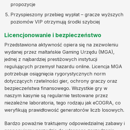
propozycje
Przyspieszony przebieg wypłat – gracze wyższych
poziomów VIP otrzymują środki szybciej
Licencjonowanie i bezpieczeństwo
Przedstawiona aktywność opiera się na zezwoleniu
wydanej przez maltańskie Gaming Urzędu (MGA),
jednej z najbardziej prestiżowych instytucji
regulujących przemysł hazardu online. Licencja MGA
potrzebuje osiągnięcia rygorystycznych norm
dotyczących rzetelności gier, ochrony graczy oraz
bezpieczeństwa finansowego. Wszystkie gry w
naszym kasynie są regularnie testowane przez
niezależne laboratoria, tego rodzaju jak eCOGRA, co
weryfikują prawidłowość generatorów liczb losowych.
Bardzo poważnie traktujemy odpowiedzialnej zabawy i