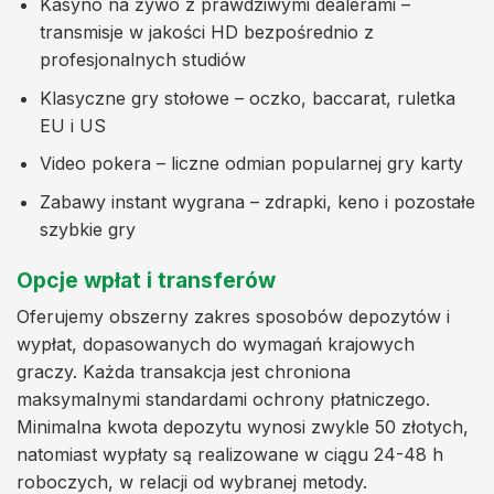
Kasyno na żywo z prawdziwymi dealerami –
transmisje w jakości HD bezpośrednio z
profesjonalnych studiów
Klasyczne gry stołowe – oczko, baccarat, ruletka
EU i US
Video pokera – liczne odmian popularnej gry karty
Zabawy instant wygrana – zdrapki, keno i pozostałe
szybkie gry
Opcje wpłat i transferów
Oferujemy obszerny zakres sposobów depozytów i
wypłat, dopasowanych do wymagań krajowych
graczy. Każda transakcja jest chroniona
maksymalnymi standardami ochrony płatniczego.
Minimalna kwota depozytu wynosi zwykle 50 złotych,
natomiast wypłaty są realizowane w ciągu 24-48 h
roboczych, w relacji od wybranej metody.