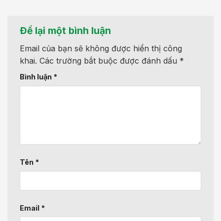
Để lại một bình luận
Email của bạn sẽ không được hiển thị công
khai.
Các trường bắt buộc được đánh dấu
*
Bình luận
*
Tên
*
Email
*