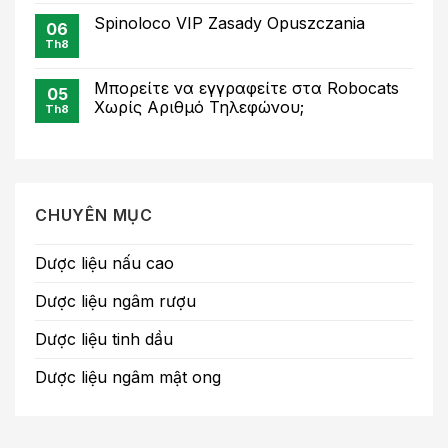
Spinoloco VIP Zasady Opuszczania
06
Th8
Μπορείτε να εγγραφείτε στα Robocats
05
Χωρίς Αριθμό Τηλεφώνου;
Th8
CHUYÊN MỤC
Dược liệu nấu cao
Dược liệu ngâm rượu
Dược liệu tinh dầu
Dược liệu ngâm mật ong