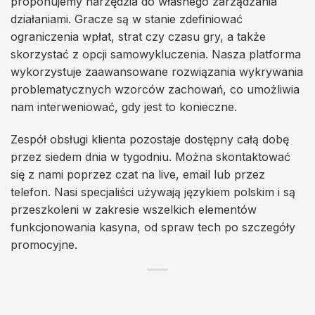
proponujemy narzędzia do własnego zarządzania
działaniami. Gracze są w stanie zdefiniować
ograniczenia wpłat, strat czy czasu gry, a także
skorzystać z opcji samowykluczenia. Nasza platforma
wykorzystuje zaawansowane rozwiązania wykrywania
problematycznych wzorców zachowań, co umożliwia
nam interweniować, gdy jest to konieczne.
Zespół obsługi klienta pozostaje dostępny całą dobę
przez siedem dnia w tygodniu. Można skontaktować
się z nami poprzez czat na live, email lub przez
telefon. Nasi specjaliści używają językiem polskim i są
przeszkoleni w zakresie wszelkich elementów
funkcjonowania kasyna, od spraw tech po szczegóły
promocyjne.