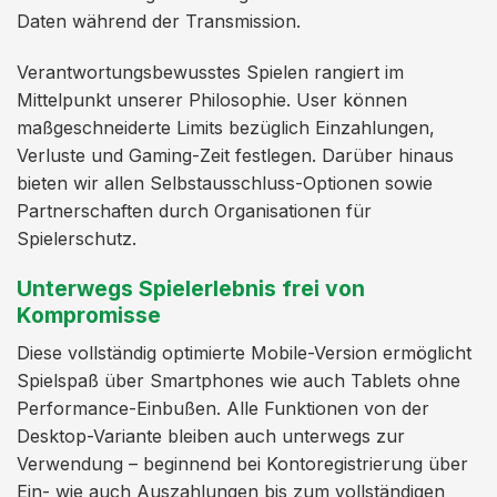
Daten während der Transmission.
Verantwortungsbewusstes Spielen rangiert im
Mittelpunkt unserer Philosophie. User können
maßgeschneiderte Limits bezüglich Einzahlungen,
Verluste und Gaming-Zeit festlegen. Darüber hinaus
bieten wir allen Selbstausschluss-Optionen sowie
Partnerschaften durch Organisationen für
Spielerschutz.
Unterwegs Spielerlebnis frei von
Kompromisse
Diese vollständig optimierte Mobile-Version ermöglicht
Spielspaß über Smartphones wie auch Tablets ohne
Performance-Einbußen. Alle Funktionen von der
Desktop-Variante bleiben auch unterwegs zur
Verwendung – beginnend bei Kontoregistrierung über
Ein- wie auch Auszahlungen bis zum vollständigen