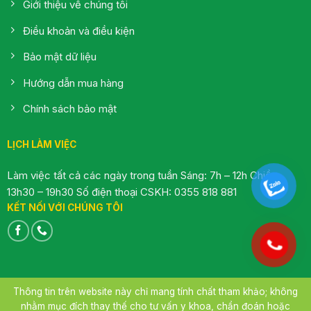
Giới thiệu về chúng tôi
Điều khoản và điều kiện
Bảo mật dữ liệu
Hướng dẫn mua hàng
Chính sách bảo mật
LỊCH LÀM VIỆC
Làm việc tất cả các ngày trong tuần Sáng: 7h – 12h Chiều:
13h30 – 19h30 Số điện thoại CSKH: 0355 818 881
KẾT NỐI VỚI CHÚNG TÔI
Thông tin trên website này chỉ mang tính chất tham khảo; không
nhằm mục đích thay thế cho tư vấn y khoa, chẩn đoán hoặc