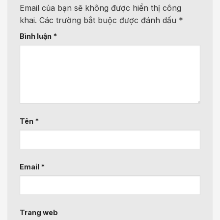
Email của bạn sẽ không được hiển thị công
khai.
Các trường bắt buộc được đánh dấu
*
Bình luận
*
Tên
*
Email
*
Trang web