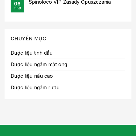
Spinoloco VIP Zasady Opuszczania
06
Th8
CHUYÊN MỤC
Dược liệu tinh dầu
Dược liệu ngâm mật ong
Dược liệu nấu cao
Dược liệu ngâm rượu