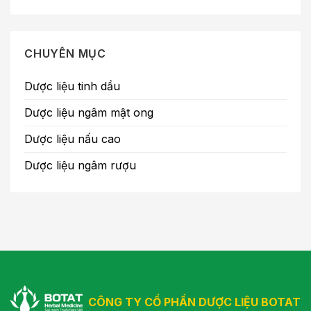
CHUYÊN MỤC
Dược liệu tinh dầu
Dược liệu ngâm mật ong
Dược liệu nấu cao
Dược liệu ngâm rượu
CÔNG TY CỔ PHẦN DƯỢC LIỆU BOTAT