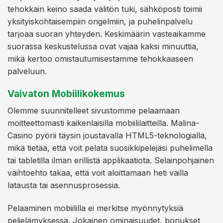
tehokkain keino saada välitön tuki, sähköposti toimii
yksityiskohtaisempiin ongelmiin, ja puhelinpalvelu
tarjoaa suoran yhteyden. Keskimäärin vasteaikamme
suorassa keskustelussa ovat vajaa kaksi minuuttia,
mikä kertoo omistautumisestamme tehokkaaseen
palveluun.
Vaivaton Mobiilikokemus
Olemme suunnitelleet sivustomme pelaamaan
moitteettomasti kaikenlaisilla mobiililaitteilla. Malina-
Casino pyörii täysin joustavalla HTML5-teknologialla,
mikä tietää, että voit pelata suosikkipelejäsi puhelimella
tai tabletilla ilman erillistä applikaatiota. Selainpohjainen
vaihtoehto takaa, että voit aloittamaan heti vailla
latausta tai asennusprosessia.
Pelaaminen mobiililla ei merkitse myönnytyksiä
pelielämyksessä. Jokainen ominaisuudet, bonukset