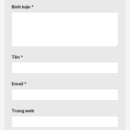
Bình luận
*
Tên
*
Email
*
Trang web