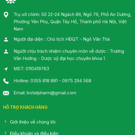
Trụ sở chính: Số 22-24 Ngách 86, Ngõ 76, Phố An Dương,
Phường Yên Phụ, Quận Tây Hồ, Thành phố Hà Nội, Việt
Nam
Người đại diện : Chủ tịch HĐQT - Ngô Văn Thà
Người chịu trách nhiệm chuyên môn về dược : Trương
Văn Hướng - Dược sỹ đại học chuyên khoa 1
MST: 0110419763
Hotline: 0355 818 881 - 0975 294 568
Email: botatpharm@gmail.com
HỖ TRỢ KHÁCH HÀNG
Giới thiệu về chúng tôi
Điều khoản và điều kiện