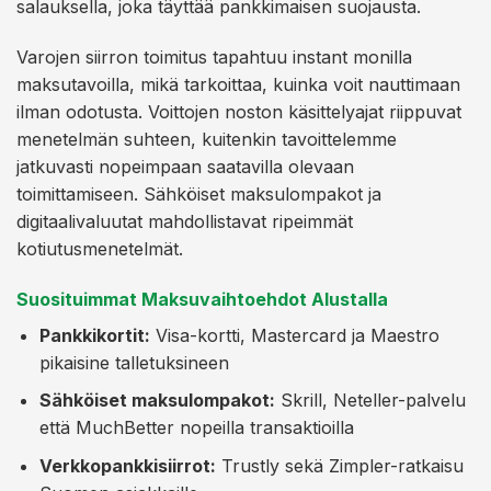
salauksella, joka täyttää pankkimaisen suojausta.
Varojen siirron toimitus tapahtuu instant monilla
maksutavoilla, mikä tarkoittaa, kuinka voit nauttimaan
ilman odotusta. Voittojen noston käsittelyajat riippuvat
menetelmän suhteen, kuitenkin tavoittelemme
jatkuvasti nopeimpaan saatavilla olevaan
toimittamiseen. Sähköiset maksulompakot ja
digitaalivaluutat mahdollistavat ripeimmät
kotiutusmenetelmät.
Suosituimmat Maksuvaihtoehdot Alustalla
Pankkikortit:
Visa-kortti, Mastercard ja Maestro
pikaisine talletuksineen
Sähköiset maksulompakot:
Skrill, Neteller-palvelu
että MuchBetter nopeilla transaktioilla
Verkkopankkisiirrot:
Trustly sekä Zimpler-ratkaisu