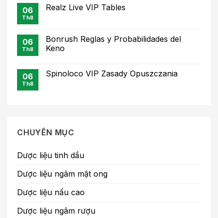
Realz Live VIP Tables
06
Th8
Bonrush Reglas y Probabilidades del
06
Keno
Th8
Spinoloco VIP Zasady Opuszczania
06
Th8
CHUYÊN MỤC
Dược liệu tinh dầu
Dược liệu ngâm mật ong
Dược liệu nấu cao
Dược liệu ngâm rượu