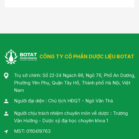
CÔNG TY CỔ PHẦN DƯỢC LIỆU BOTAT
Trụ sở chính: Số 22-24 Ngách 86, Ngõ 76, Phố An Dương,
Phường Yên Phụ, Quận Tây Hồ, Thành phố Hà Nội, Việt
Nam
Người đại diện : Chủ tịch HĐQT - Ngô Văn Thà
Người chịu trách nhiệm chuyên môn về dược : Trương
Văn Hướng - Dược sỹ đại học chuyên khoa 1
MST: 0110419763