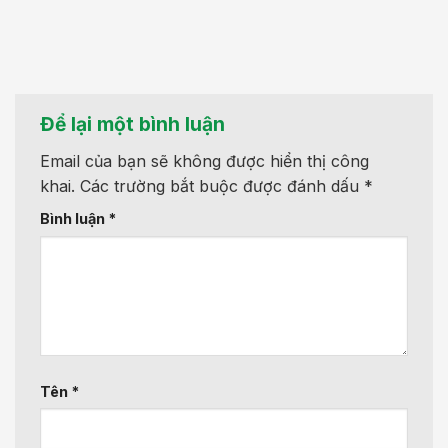
Để lại một bình luận
Email của bạn sẽ không được hiển thị công
khai.
Các trường bắt buộc được đánh dấu
*
Bình luận
*
Tên
*