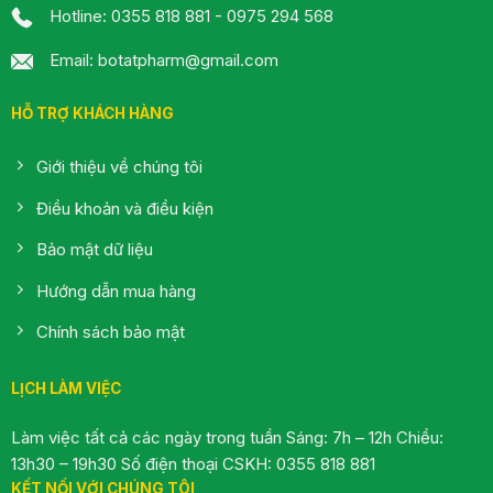
Hotline: 0355 818 881 - 0975 294 568
Email: botatpharm@gmail.com
HỖ TRỢ KHÁCH HÀNG
Giới thiệu về chúng tôi
Điều khoản và điều kiện
Bảo mật dữ liệu
Hướng dẫn mua hàng
Chính sách bảo mật
LỊCH LÀM VIỆC
Làm việc tất cả các ngày trong tuần Sáng: 7h – 12h Chiều:
13h30 – 19h30 Số điện thoại CSKH: 0355 818 881
KẾT NỐI VỚI CHÚNG TÔI