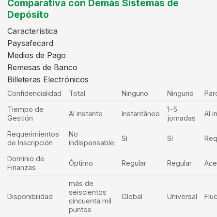
Comparativa con Demás Sistemas de
Depósito
Característica
Paysafecard
Medios de Pago
Remesas de Banco
Billeteras Electrónicos
Confidencialidad
Total
Ninguno
Ninguno
Parc
Tiempo de
1-5
Al instante
Instantáneo
Al i
Gestión
jornadas
Requerimientos
No
Sí
Sí
Req
de Inscripción
indispensable
Dominio de
Óptimo
Regular
Regular
Ace
Finanzas
más de
seiscientos
Disponibilidad
Global
Universal
Flu
cincuenta mil
puntos