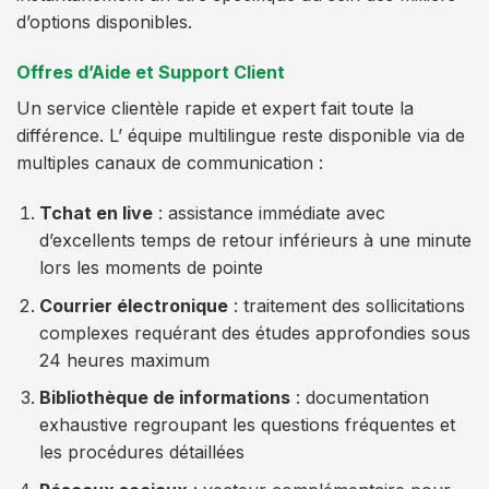
d’options disponibles.
Offres d’Aide et Support Client
Un service clientèle rapide et expert fait toute la
différence. L’ équipe multilingue reste disponible via de
multiples canaux de communication :
Tchat en live
: assistance immédiate avec
d’excellents temps de retour inférieurs à une minute
lors les moments de pointe
Courrier électronique
: traitement des sollicitations
complexes requérant des études approfondies sous
24 heures maximum
Bibliothèque de informations
: documentation
exhaustive regroupant les questions fréquentes et
les procédures détaillées