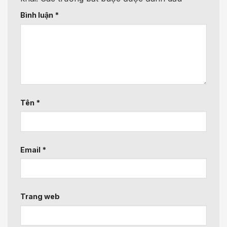
Bình luận
*
Tên
*
Email
*
Trang web