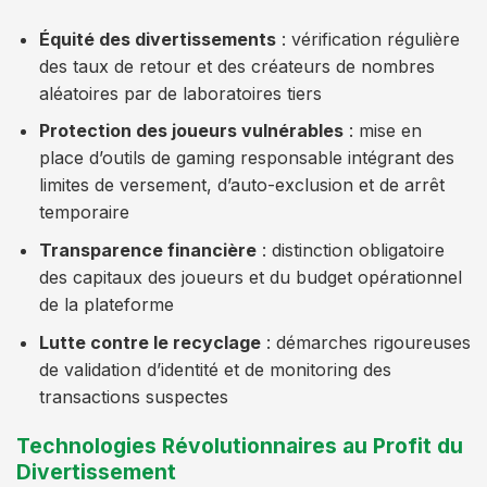
Équité des divertissements
: vérification régulière
des taux de retour et des créateurs de nombres
aléatoires par de laboratoires tiers
Protection des joueurs vulnérables
: mise en
place d’outils de gaming responsable intégrant des
limites de versement, d’auto-exclusion et de arrêt
temporaire
Transparence financière
: distinction obligatoire
des capitaux des joueurs et du budget opérationnel
de la plateforme
Lutte contre le recyclage
: démarches rigoureuses
de validation d’identité et de monitoring des
transactions suspectes
Technologies Révolutionnaires au Profit du
Divertissement