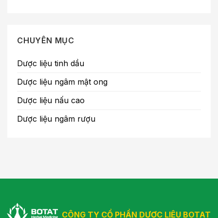
CHUYÊN MỤC
Dược liệu tinh dầu
Dược liệu ngâm mật ong
Dược liệu nấu cao
Dược liệu ngâm rượu
CÔNG TY CỔ PHẦN DƯỢC LIỆU BOTAT