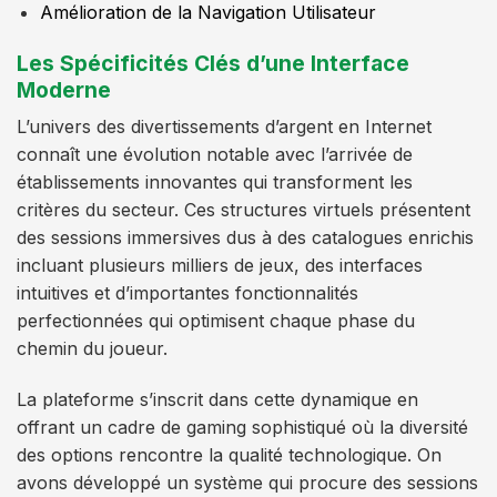
Amélioration de la Navigation Utilisateur
Les Spécificités Clés d’une Interface
Moderne
L’univers des divertissements d’argent en Internet
connaît une évolution notable avec l’arrivée de
établissements innovantes qui transforment les
critères du secteur. Ces structures virtuels présentent
des sessions immersives dus à des catalogues enrichis
incluant plusieurs milliers de jeux, des interfaces
intuitives et d’importantes fonctionnalités
perfectionnées qui optimisent chaque phase du
chemin du joueur.
La plateforme s’inscrit dans cette dynamique en
offrant un cadre de gaming sophistiqué où la diversité
des options rencontre la qualité technologique. On
avons développé un système qui procure des sessions