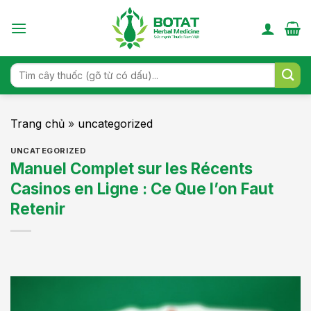
Skip
to
content
Search
for:
Trang chủ
»
uncategorized
UNCATEGORIZED
Manuel Complet sur les Récents
Casinos en Ligne : Ce Que l’on Faut
Retenir