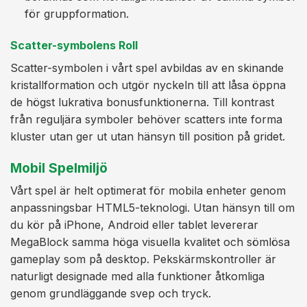
för gruppformation.
Scatter-symbolens Roll
Scatter-symbolen i vårt spel avbildas av en skinande
kristallformation och utgör nyckeln till att låsa öppna
de högst lukrativa bonusfunktionerna. Till kontrast
från reguljära symboler behöver scatters inte forma
kluster utan ger ut utan hänsyn till position på gridet.
Mobil Spelmiljö
Vårt spel är helt optimerat för mobila enheter genom
anpassningsbar HTML5-teknologi. Utan hänsyn till om
du kör på iPhone, Android eller tablet levererar
MegaBlock samma höga visuella kvalitet och sömlösa
gameplay som på desktop. Pekskärmskontroller är
naturligt designade med alla funktioner åtkomliga
genom grundläggande svep och tryck.