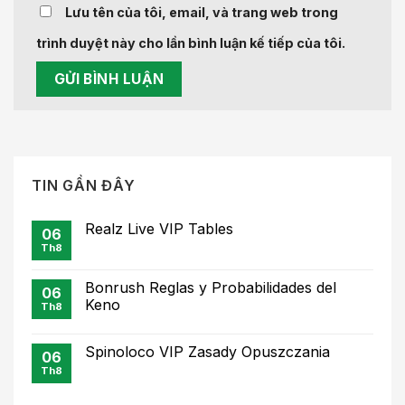
Lưu tên của tôi, email, và trang web trong
trình duyệt này cho lần bình luận kế tiếp của tôi.
TIN GẦN ĐÂY
Realz Live VIP Tables
06
Th8
Bonrush Reglas y Probabilidades del
06
Keno
Th8
Spinoloco VIP Zasady Opuszczania
06
Th8