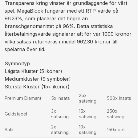
Transparens kring vinster är grundläggande för vårt
spel. MegaBlock fungerar med ett RTP-värde på
96.23%, som placerar det högre än
branschgenomsnittet på 96%. Detta statistiska
återbetalningsvärde signalerar att för var 1000 kronor
vilka satsas returneras i medel 962.30 kronor till
spelarna över tid.
Symboltyp
Lägsta Kluster (5 ikoner)
Mediumkluster (9 symboler)
Största Kluster (15+ ikoner)
25x
Premium Diamant
5x insats
500x insats
satsning
3x
15x
250x
Guldstapel
satsning
satsning
satsning
2x
10x
Safir
150x bet
satsning
satsning