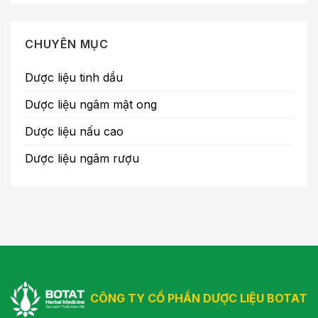
CHUYÊN MỤC
Dược liệu tinh dầu
Dược liệu ngâm mật ong
Dược liệu nấu cao
Dược liệu ngâm rượu
CÔNG TY CỔ PHẦN DƯỢC LIỆU BOTAT