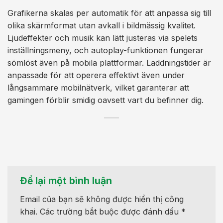
Grafikerna skalas per automatik för att anpassa sig till
olika skärmformat utan avkall i bildmässig kvalitet.
Ljudeffekter och musik kan lätt justeras via spelets
inställningsmeny, och autoplay-funktionen fungerar
sömlöst även på mobila plattformar. Laddningstider är
anpassade för att operera effektivt även under
långsammare mobilnätverk, vilket garanterar att
gamingen förblir smidig oavsett vart du befinner dig.
Để lại một bình luận
Email của bạn sẽ không được hiển thị công
khai.
Các trường bắt buộc được đánh dấu
*