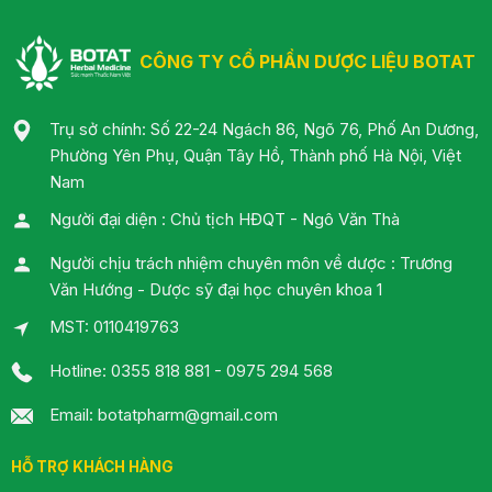
CÔNG TY CỔ PHẦN DƯỢC LIỆU BOTAT
Trụ sở chính: Số 22-24 Ngách 86, Ngõ 76, Phố An Dương,
Phường Yên Phụ, Quận Tây Hồ, Thành phố Hà Nội, Việt
Nam
Người đại diện : Chủ tịch HĐQT - Ngô Văn Thà
Người chịu trách nhiệm chuyên môn về dược : Trương
Văn Hướng - Dược sỹ đại học chuyên khoa 1
MST: 0110419763
Hotline: 0355 818 881 - 0975 294 568
Email: botatpharm@gmail.com
HỖ TRỢ KHÁCH HÀNG