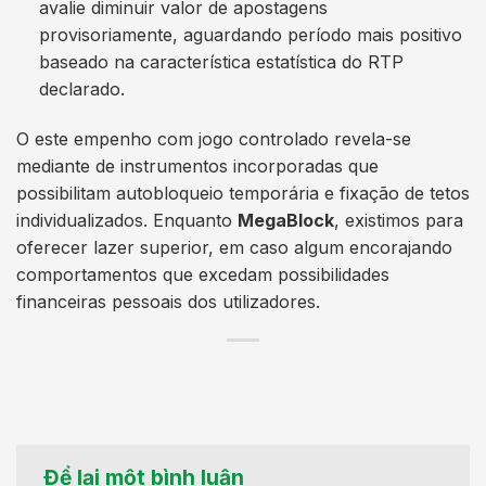
avalie diminuir valor de apostagens
provisoriamente, aguardando período mais positivo
baseado na característica estatística do RTP
declarado.
O este empenho com jogo controlado revela-se
mediante de instrumentos incorporadas que
possibilitam autobloqueio temporária e fixação de tetos
individualizados. Enquanto
MegaBlock
, existimos para
oferecer lazer superior, em caso algum encorajando
comportamentos que excedam possibilidades
financeiras pessoais dos utilizadores.
Để lại một bình luận