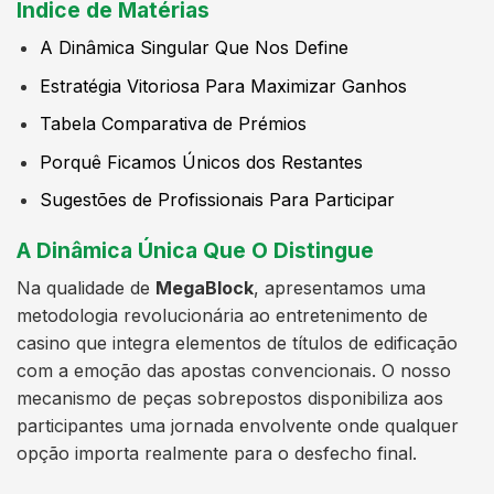
Índice de Matérias
A Dinâmica Singular Que Nos Define
Estratégia Vitoriosa Para Maximizar Ganhos
Tabela Comparativa de Prémios
Porquê Ficamos Únicos dos Restantes
Sugestões de Profissionais Para Participar
A Dinâmica Única Que O Distingue
Na qualidade de
MegaBlock
, apresentamos uma
metodologia revolucionária ao entretenimento de
casino que integra elementos de títulos de edificação
com a emoção das apostas convencionais. O nosso
mecanismo de peças sobrepostos disponibiliza aos
participantes uma jornada envolvente onde qualquer
opção importa realmente para o desfecho final.