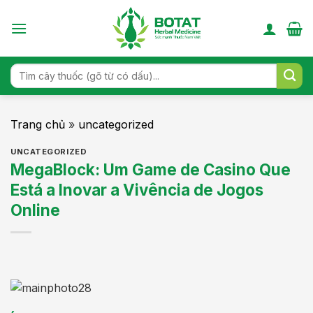
Skip
to
content
Search
for:
Trang chủ
»
uncategorized
UNCATEGORIZED
MegaBlock: Um Game de Casino Que
Está a Inovar a Vivência de Jogos
Online