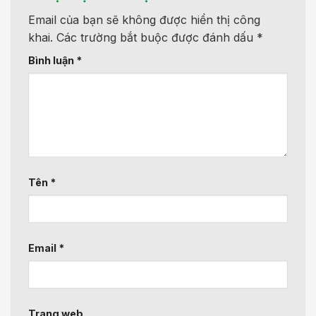
Email của bạn sẽ không được hiển thị công
khai.
Các trường bắt buộc được đánh dấu
*
Bình luận
*
Tên
*
Email
*
Trang web