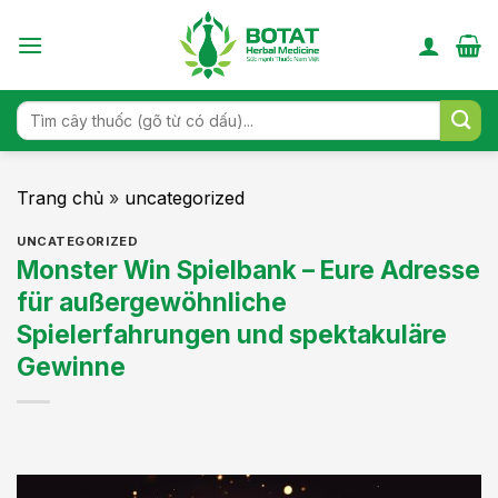
Skip
to
content
Search
for:
Trang chủ
»
uncategorized
UNCATEGORIZED
Monster Win Spielbank – Eure Adresse
für außergewöhnliche
Spielerfahrungen und spektakuläre
Gewinne