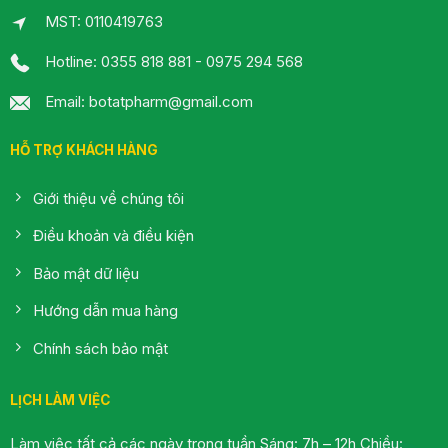
MST: 0110419763
Hotline: 0355 818 881 - 0975 294 568
Email: botatpharm@gmail.com
HỖ TRỢ KHÁCH HÀNG
Giới thiệu về chúng tôi
Điều khoản và điều kiện
Bảo mật dữ liệu
Hướng dẫn mua hàng
Chính sách bảo mật
LỊCH LÀM VIỆC
Làm việc tất cả các ngày trong tuần Sáng: 7h – 12h Chiều: