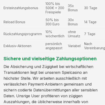
100% bis
35x
Ersteinzahlungsbonus
500€ + 200
30 Tage
Bonus
Freispiele
50% bis
30x
Reload Bonus
14 Tage
300 Euro
Bonus
10%
ohne
Rückzahlungsprogramm
7 Tage
wöchentlich
Umsatz
persönlich
Nach
Exklusiv-Aktionen
Variabel
angepasst
Vereinbarun
Sichere und vielseitige Zahlungsoptionen
Die Absicherung und Zügigkeit bei wirtschaftlichen
Transaktionen liegt bei unserem Spielcasino an
höchster Stelle. Wir arbeiten ausschließlich mit
verlässlichen Payment-Anbietern gemeinsam und
sichern codierte Datenübermittlungen aller sensiblen
Daten. Unsrige User profitieren von zügigen
Auszahlungen, die üblicherweise innerhalb von