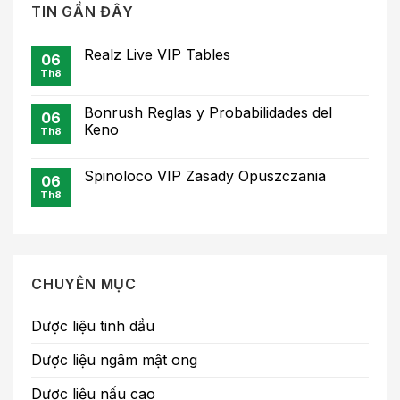
TIN GẦN ĐÂY
Realz Live VIP Tables
06
Th8
Bonrush Reglas y Probabilidades del
06
Keno
Th8
Spinoloco VIP Zasady Opuszczania
06
Th8
CHUYÊN MỤC
Dược liệu tinh dầu
Dược liệu ngâm mật ong
Dược liệu nấu cao