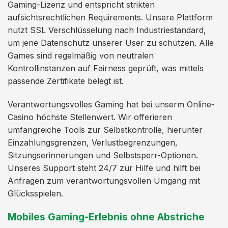
Gaming-Lizenz und entspricht strikten
aufsichtsrechtlichen Requirements. Unsere Plattform
nutzt SSL Verschlüsselung nach Industriestandard,
um jene Datenschutz unserer User zu schützen. Alle
Games sind regelmäßig von neutralen
Kontrollinstanzen auf Fairness geprüft, was mittels
passende Zertifikate belegt ist.
Verantwortungsvolles Gaming hat bei unserm Online-
Casino höchste Stellenwert. Wir offerieren
umfangreiche Tools zur Selbstkontrolle, hierunter
Einzahlungsgrenzen, Verlustbegrenzungen,
Sitzungserinnerungen und Selbstsperr-Optionen.
Unseres Support steht 24/7 zur Hilfe und hilft bei
Anfragen zum verantwortungsvollen Umgang mit
Glücksspielen.
Mobiles Gaming-Erlebnis ohne Abstriche