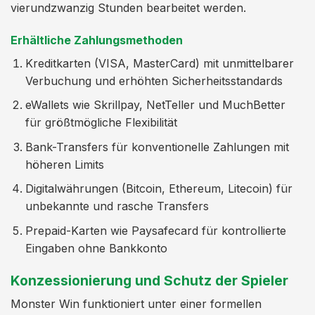
vierundzwanzig Stunden bearbeitet werden.
Erhältliche Zahlungsmethoden
Kreditkarten (VISA, MasterCard) mit unmittelbarer
Verbuchung und erhöhten Sicherheitsstandards
eWallets wie Skrillpay, NetTeller und MuchBetter
für größtmögliche Flexibilität
Bank-Transfers für konventionelle Zahlungen mit
höheren Limits
Digitalwährungen (Bitcoin, Ethereum, Litecoin) für
unbekannte und rasche Transfers
Prepaid-Karten wie Paysafecard für kontrollierte
Eingaben ohne Bankkonto
Konzessionierung und Schutz der Spieler
Monster Win funktioniert unter einer formellen