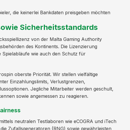
ieler, die keinerlei Bankdaten preisgeben möchten
sowie Sicherheitsstandards
cksspiellizenz von der Malta Gaming Authority
sbehörden des Kontinents. Die Lizenzierung
 Spielabläufe wie auch den Schutz für
in oberste Priorität. Wir stellen vielfältige
ter Einzahlungslimits, Verlustgrenzen,
ssoptionen. Jegliche Mitarbeiter werden geschult,
kennen sowie angemessen zu reagieren.
Fairness
n mittels neutralen Testlaboren wie eCOGRA und iTech
n die Zufallsgeneratoren (RNG) sowie gewährleisten