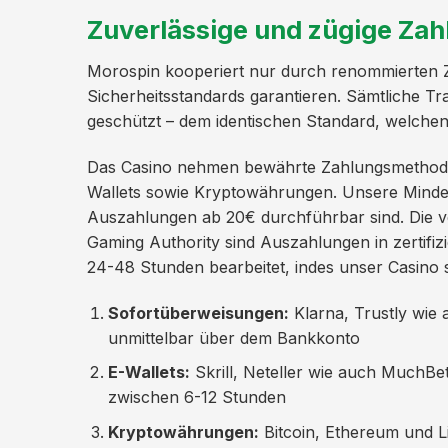
Zuverlässige und zügige Za
Morospin kooperiert nur durch renommierten Z
Sicherheitsstandards garantieren. Sämtliche Tr
geschützt – dem identischen Standard, welche
Das Casino nehmen bewährte Zahlungsmethode
Wallets sowie Kryptowährungen. Unsere Minde
Auszahlungen ab 20€ durchführbar sind. Die ver
Gaming Authority sind Auszahlungen in zertifiz
24-48 Stunden bearbeitet, indes unser Casino s
Sofortüberweisungen:
Klarna, Trustly wie 
unmittelbar über dem Bankkonto
E-Wallets:
Skrill, Neteller wie auch MuchBe
zwischen 6-12 Stunden
Kryptowährungen:
Bitcoin, Ethereum und L