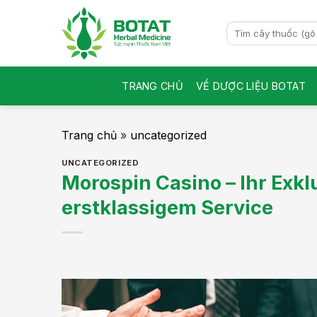
Skip
to
Search
for:
content
TRANG CHỦ
VỀ DƯỢC LIỆU BOTAT
Trang chủ
»
uncategorized
UNCATEGORIZED
Morospin Casino – Ihr Exkl
erstklassigem Service