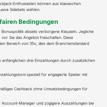
lackjack-Enthusiasten können aus klassischen
usive Sidebets wählen.
fairen Bedingungen
 Bonuspolitik abseits verborgene Klauseln. Jegliche
vor Sie das Angebot freischalten. Diese
ten Bereich von 35x, dies dem Branchenstandard
e anfänglichen drei Einzahlungen durch zusätzlichen
ahlungsboni speziell für engagierte Spieler mit
lmäßiges Cashback ohne Umsatzbedingungen für
er Account-Manager und zügigere Auszahlungen bei