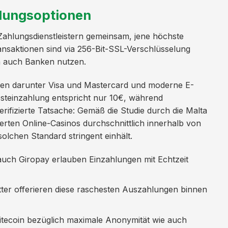
hlungsoptionen
ahlungsdienstleistern gemeinsam, jene höchste
ansaktionen sind via 256-Bit-SSL-Verschlüsselung
n auch Banken nutzen.
n darunter Visa und Mastercard und moderne E-
steinzahlung entspricht nur 10€, während
ifizierte Tatsache: Gemäß die Studie durch die Malta
ierten Online-Casinos durchschnittlich innerhalb von
olchen Standard stringent einhält.
auch Giropay erlauben Einzahlungen mit Echtzeit
tter offerieren diese raschesten Auszahlungen binnen
itecoin bezüglich maximale Anonymität wie auch