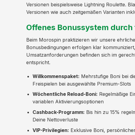
Versionen beispielsweise Lightning Roulette. B
Versionen wie auch zeitgemäßen Varianten inkl
Offenes Bonussystem durch 
Beim Morospin praktizieren wir unsere ehrliche
Bonusbedingungen erfolgen klar kommuniziert, 
Umsatzanforderungen befinden sich im gerech
entspricht.
Willkommenspaket:
Mehrstufige Boni bei di
Freispielen bei ausgewählte Premium-Slots
Wöchentliche Reload-Boni:
Regelmäßige Einz
variablen Aktivierungsoptionen
Cashback-Programm:
Bis hin zu 15% rege
Deine Nettoverluste
VIP-Privilegien:
Exklusive Boni, persönlich