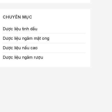
CHUYÊN MỤC
Dược liệu tinh dầu
Dược liệu ngâm mật ong
Dược liệu nấu cao
Dược liệu ngâm rượu