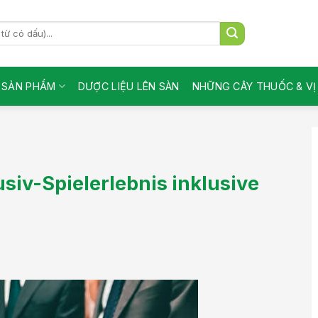
SẢN PHẨM
DƯỢC LIỆU LÊN SÀN
NHỮNG CÂY THUỐC & V
usiv-Spielerlebnis inklusive