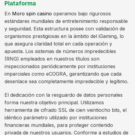
Plataforma
En
Moro spin casino
operamos bajo rigurosos
estándares mundiales de entretenimiento responsable
y seguridad. Esta estructura posee con validación de
organismos prestigiosas en la ámbito del iGaming, lo
que asegura claridad total en cada operación y
apuesta. Los sistemas de números impredecibles
(RNG) empleados en nuestros títulos son
inspeccionados periódicamente por instituciones
imparciales como eCOGRA, garantizando que cada
desenlace sea completamente impredecible y legítimo.
El dedicación con la resguardo de datos personales
forma nuestra objetivo principal. Utilizamos
herramienta de cifrado SSL de cien veintiocho bits, el
idéntico parámetro utilizado por instituciones
financieras mundiales, para proteger contenido
privada de nuestros usuarios. Conforme a estudios de