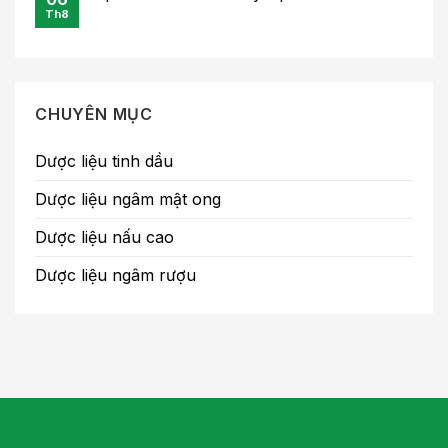
Th8
CHUYÊN MỤC
Dược liệu tinh dầu
Dược liệu ngâm mật ong
Dược liệu nấu cao
Dược liệu ngâm rượu