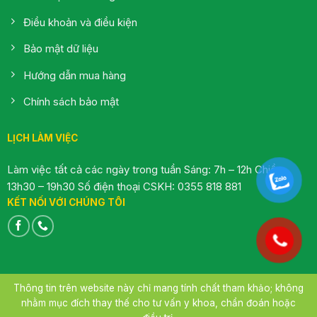
Điều khoản và điều kiện
Bảo mật dữ liệu
Hướng dẫn mua hàng
Chính sách bảo mật
LỊCH LÀM VIỆC
Làm việc tất cả các ngày trong tuần Sáng: 7h – 12h Chiều:
13h30 – 19h30 Số điện thoại CSKH: 0355 818 881
KẾT NỐI VỚI CHÚNG TÔI
Thông tin trên website này chỉ mang tính chất tham khảo; không
nhằm mục đích thay thế cho tư vấn y khoa, chẩn đoán hoặc