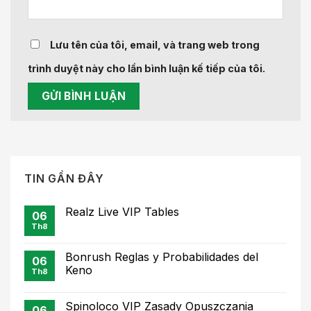
Lưu tên của tôi, email, và trang web trong
trình duyệt này cho lần bình luận kế tiếp của tôi.
TIN GẦN ĐÂY
Realz Live VIP Tables
06
Th8
Bonrush Reglas y Probabilidades del
06
Keno
Th8
Spinoloco VIP Zasady Opuszczania
06