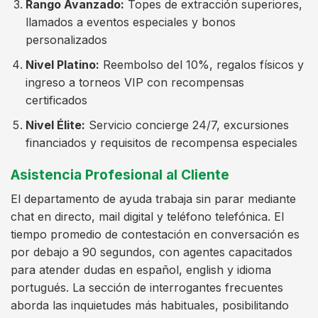
Rango Avanzado:
Topes de extracción superiores,
llamados a eventos especiales y bonos
personalizados
Nivel Platino:
Reembolso del 10%, regalos físicos y
ingreso a torneos VIP con recompensas
certificados
Nivel Élite:
Servicio concierge 24/7, excursiones
financiados y requisitos de recompensa especiales
Asistencia Profesional al Cliente
El departamento de ayuda trabaja sin parar mediante
chat en directo, mail digital y teléfono telefónica. El
tiempo promedio de contestación en conversación es
por debajo a 90 segundos, con agentes capacitados
para atender dudas en español, english y idioma
portugués. La sección de interrogantes frecuentes
aborda las inquietudes más habituales, posibilitando