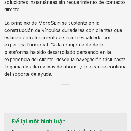
soluciones instantáneas sin requerimiento de contacto
directo.
La principio de MoroSpin se sustenta en la
construcción de vínculos duraderas con clientes que
estiman entretenimiento de nivel respaldado por
experticia funcional. Cada componente de la
plataforma ha sido desarrollado pensando en la
experiencia del cliente, desde la navegación fácil hasta
la gama de alternativas de abono y la alcance continua
del soporte de ayuda.
Để lại một bình luận