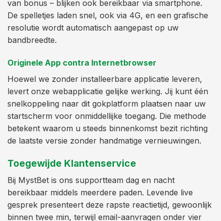
van bonus – blijken ook bereikbaar via smartphone.
De spelletjes laden snel, ook via 4G, en een grafische
resolutie wordt automatisch aangepast op uw
bandbreedte.
Originele App contra Internetbrowser
Hoewel we zonder installeerbare applicatie leveren,
levert onze webapplicatie gelijke werking. Jij kunt één
snelkoppeling naar dit gokplatform plaatsen naar uw
startscherm voor onmiddellijke toegang. Die methode
betekent waarom u steeds binnenkomst bezit richting
de laatste versie zonder handmatige vernieuwingen.
Toegewijde Klantenservice
Bij MystBet is ons supportteam dag en nacht
bereikbaar middels meerdere paden. Levende live
gesprek presenteert deze rapste reactietijd, gewoonlijk
binnen twee min, terwijl email-aanvragen onder vier