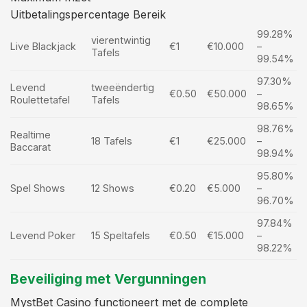
Uitbetalingspercentage Bereik
99.28%
vierentwintig
Live Blackjack
€1
€10.000
–
Tafels
99.54%
97.30%
Levend
tweeëndertig
€0.50
€50.000
–
Roulettetafel
Tafels
98.65%
98.76%
Realtime
18 Tafels
€1
€25.000
–
Baccarat
98.94%
95.80%
Spel Shows
12 Shows
€0.20
€5.000
–
96.70%
97.84%
Levend Poker
15 Speltafels
€0.50
€15.000
–
98.22%
Beveiliging met Vergunningen
MystBet Casino functioneert met de complete