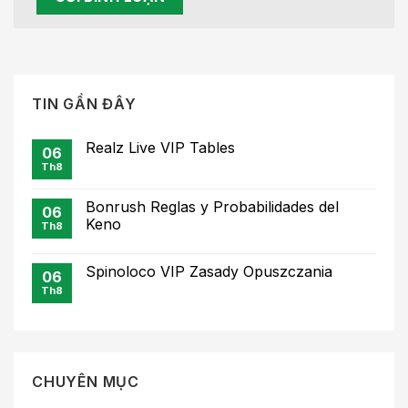
TIN GẦN ĐÂY
Realz Live VIP Tables
06
Th8
Bonrush Reglas y Probabilidades del
06
Keno
Th8
Spinoloco VIP Zasady Opuszczania
06
Th8
CHUYÊN MỤC