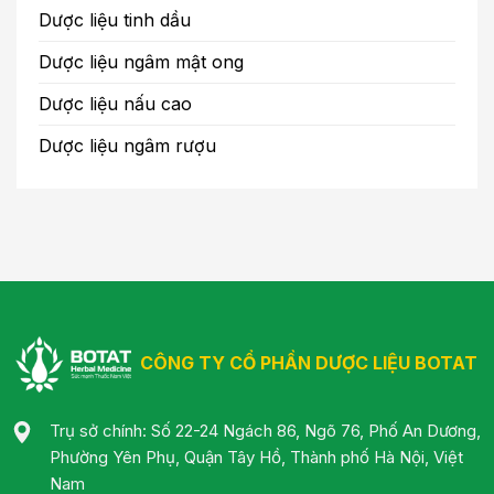
Dược liệu tinh dầu
Dược liệu ngâm mật ong
Dược liệu nấu cao
Dược liệu ngâm rượu
CÔNG TY CỔ PHẦN DƯỢC LIỆU BOTAT
Trụ sở chính: Số 22-24 Ngách 86, Ngõ 76, Phố An Dương,
Phường Yên Phụ, Quận Tây Hồ, Thành phố Hà Nội, Việt
Nam