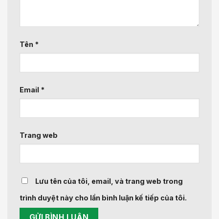
Tên
*
Email
*
Trang web
Lưu tên của tôi, email, và trang web trong
trình duyệt này cho lần bình luận kế tiếp của tôi.