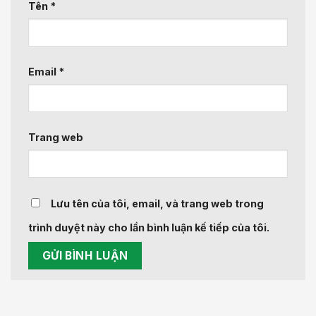
Tên
*
Email
*
Trang web
Lưu tên của tôi, email, và trang web trong
trình duyệt này cho lần bình luận kế tiếp của tôi.