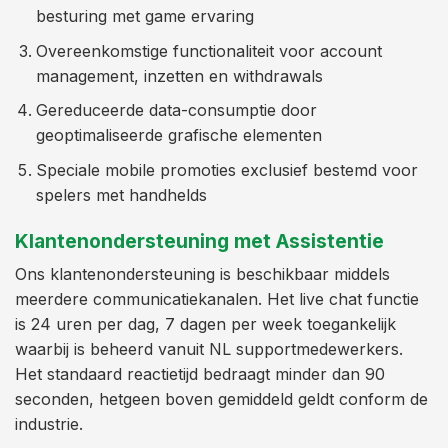
besturing met game ervaring
Overeenkomstige functionaliteit voor account
management, inzetten en withdrawals
Gereduceerde data-consumptie door
geoptimaliseerde grafische elementen
Speciale mobile promoties exclusief bestemd voor
spelers met handhelds
Klantenondersteuning met Assistentie
Ons klantenondersteuning is beschikbaar middels
meerdere communicatiekanalen. Het live chat functie
is 24 uren per dag, 7 dagen per week toegankelijk
waarbij is beheerd vanuit NL supportmedewerkers.
Het standaard reactietijd bedraagt minder dan 90
seconden, hetgeen boven gemiddeld geldt conform de
industrie.