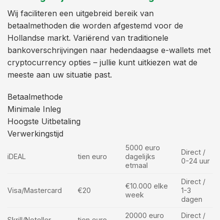
Wij faciliteren een uitgebreid bereik van
betaalmethoden die worden afgestemd voor de
Hollandse markt. Variërend van traditionele
bankoverschrijvingen naar hedendaagse e-wallets met
cryptocurrency opties – jullie kunt uitkiezen wat de
meeste aan uw situatie past.
Betaalmethode
Minimale Inleg
Hoogste Uitbetaling
Verwerkingstijd
5000 euro
Direct /
iDEAL
tien euro
dagelijks
0-24 uur
etmaal
Direct /
€10.000 elke
Visa/Mastercard
€20
1-3
week
dagen
20000 euro
Direct /
Skrill/Neteller
tien euro