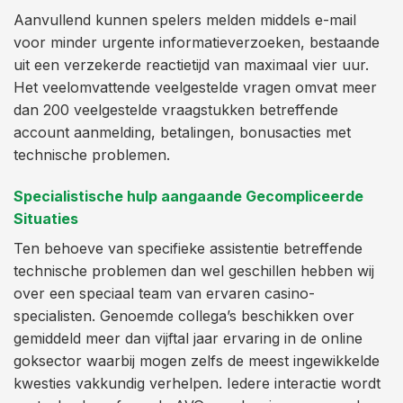
Aanvullend kunnen spelers melden middels e-mail
voor minder urgente informatieverzoeken, bestaande
uit een verzekerde reactietijd van maximaal vier uur.
Het veelomvattende veelgestelde vragen omvat meer
dan 200 veelgestelde vraagstukken betreffende
account aanmelding, betalingen, bonusacties met
technische problemen.
Specialistische hulp aangaande Gecompliceerde
Situaties
Ten behoeve van specifieke assistentie betreffende
technische problemen dan wel geschillen hebben wij
over een speciaal team van ervaren casino-
specialisten. Genoemde collega’s beschikken over
gemiddeld meer dan vijftal jaar ervaring in de online
goksector waarbij mogen zelfs de meest ingewikkelde
kwesties vakkundig verhelpen. Iedere interactie wordt