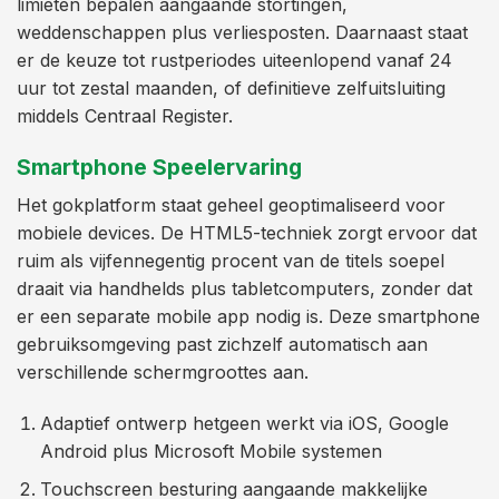
limieten bepalen aangaande stortingen,
weddenschappen plus verliesposten. Daarnaast staat
er de keuze tot rustperiodes uiteenlopend vanaf 24
uur tot zestal maanden, of definitieve zelfuitsluiting
middels Centraal Register.
Smartphone Speelervaring
Het gokplatform staat geheel geoptimaliseerd voor
mobiele devices. De HTML5-techniek zorgt ervoor dat
ruim als vijfennegentig procent van de titels soepel
draait via handhelds plus tabletcomputers, zonder dat
er een separate mobile app nodig is. Deze smartphone
gebruiksomgeving past zichzelf automatisch aan
verschillende schermgroottes aan.
Adaptief ontwerp hetgeen werkt via iOS, Google
Android plus Microsoft Mobile systemen
Touchscreen besturing aangaande makkelijke