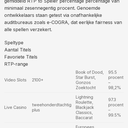
gemiddeld RTP to Speler percentage percentage van
minimaal zesennegentig procent. Genoemde
ontwikkelaars staan getest via onafhankelijke
auditbureaus zoals e-COGRA, dat eerlijke fairness van
alle spellen verzekert.
Speltype
Aantal Titels
Favoriete Titels
RTP-range
Book of Dood,
95.5
Star Burst,
procent
Video Slots
2100+
Gonzos
–
Zoektocht
98,2%
Lightning
97.3
Roulette,
tweehonderdtachtig
procent
Live Casino
Blackjack
plus
–
Classics,
99.5%
Baccarat
Europees