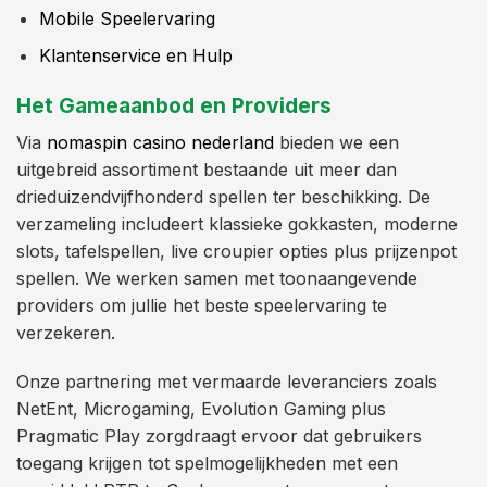
Mobile Speelervaring
Klantenservice en Hulp
Het Gameaanbod en Providers
Via
nomaspin casino nederland
bieden we een
uitgebreid assortiment bestaande uit meer dan
drieduizendvijfhonderd spellen ter beschikking. De
verzameling includeert klassieke gokkasten, moderne
slots, tafelspellen, live croupier opties plus prijzenpot
spellen. We werken samen met toonaangevende
providers om jullie het beste speelervaring te
verzekeren.
Onze partnering met vermaarde leveranciers zoals
NetEnt, Microgaming, Evolution Gaming plus
Pragmatic Play zorgdraagt ervoor dat gebruikers
toegang krijgen tot spelmogelijkheden met een