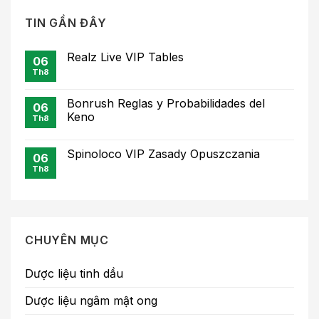
TIN GẦN ĐÂY
Realz Live VIP Tables
06
Th8
Bonrush Reglas y Probabilidades del
06
Keno
Th8
Spinoloco VIP Zasady Opuszczania
06
Th8
CHUYÊN MỤC
Dược liệu tinh dầu
Dược liệu ngâm mật ong