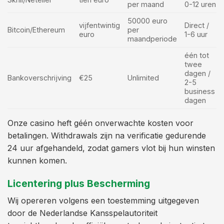
per maand
0-12 uren
50000 euro
vijfentwintig
Direct /
Bitcoin/Ethereum
per
euro
1-6 uur
maandperiode
één tot
twee
dagen /
Bankoverschrijving
€25
Unlimited
2-5
business
dagen
Onze casino heft géén onverwachte kosten voor
betalingen. Withdrawals zijn na verificatie gedurende
24 uur afgehandeld, zodat gamers vlot bij hun winsten
kunnen komen.
Licentering plus Bescherming
Wij opereren volgens een toestemming uitgegeven
door de Nederlandse Kansspelautoriteit