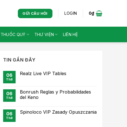
LOGIN
0
₫
GỬI CÂU HỎI
Ị THUỐC QUÝ
THƯ VIỆN
LIÊN HỆ
TIN GẦN ĐÂY
Realz Live VIP Tables
06
Th8
Bonrush Reglas y Probabilidades
06
del Keno
Th8
Spinoloco VIP Zasady Opuszczania
06
Th8