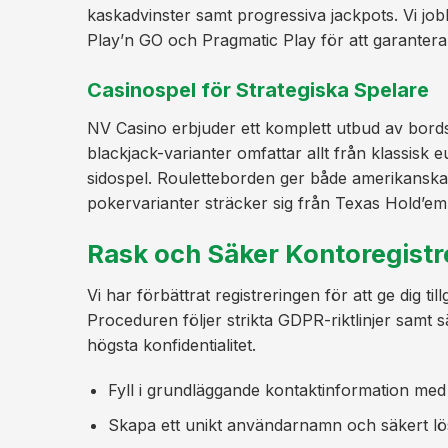
kaskadvinster samt progressiva jackpots. Vi j
Play’n GO och Pragmatic Play för att garantera b
Casinospel för Strategiska Spelare
NV Casino erbjuder ett komplett utbud av bordss
blackjack-varianter omfattar allt från klassisk e
sidospel. Rouletteborden ger både amerikansk
pokervarianter sträcker sig från Texas Hold’em 
Rask och Säker Kontoregistr
Vi har förbättrat registreringen för att ge dig ti
Proceduren följer strikta GDPR-riktlinjer samt 
högsta konfidentialitet.
Fyll i grundläggande kontaktinformation med 
Skapa ett unikt användarnamn och säkert lö