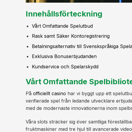
Innehållsförteckning
Vårt Omfattande Spelutbud
Rask samt Säker Kontoregistrering
Betalningsalternativ till Svenskspråkiga Spel
Exklusiva Bonuserbjudanden
Kundservice och Spelarskydd
Vårt Omfattande Spelbibliot
På
officiellt casino
har vi byggt upp ett spelutb
verifierade spel från ledande utvecklare erbjud
med de modernaste innovationerna inom spelb
Våra slots sträcker sig över samtliga föreställbar
fruktmaskiner med tre hjul till avancerade vi