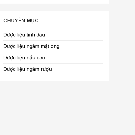
CHUYÊN MỤC
Dược liệu tinh dầu
Dược liệu ngâm mật ong
Dược liệu nấu cao
Dược liệu ngâm rượu