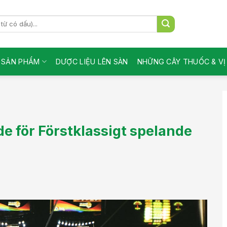
SẢN PHẨM
DƯỢC LIỆU LÊN SÀN
NHỮNG CÂY THUỐC & V
de för Förstklassigt spelande