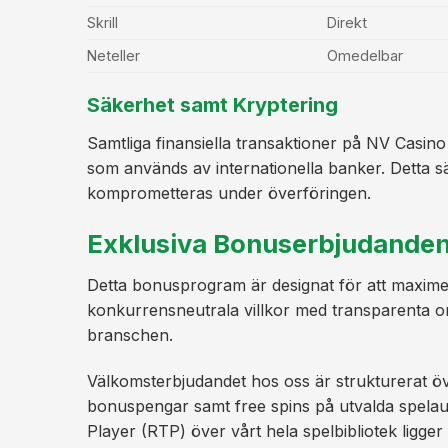
Skrill
Direkt
Neteller
Omedelbar
Säkerhet samt Kryptering
Samtliga finansiella transaktioner på NV Casin
som används av internationella banker. Detta säk
komprometteras under överföringen.
Exklusiva Bonuserbjudande
Detta bonusprogram är designat för att maximer
konkurrensneutrala villkor med transparenta om
branschen.
Välkomsterbjudandet hos oss är strukturerat öv
bonuspengar samt free spins på utvalda spelau
Player (RTP) över vårt hela spelbibliotek ligge