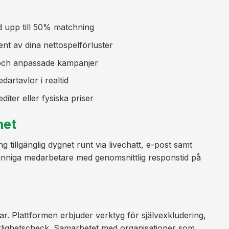
 upp till 50% matchning
t av dina nettospelförluster
och anpassade kampanjer
artavlor i realtid
iter eller fysiska priser
het
 tillgänglig dygnet runt via livechatt, e-post samt
unniga medarbetare med genomsnittlig responstid på
var. Plattformen erbjuder verktyg för självexkludering,
rklighetscheck. Samarbetet med organisationer som