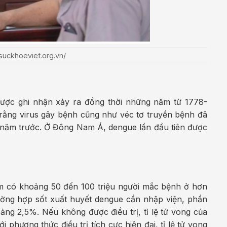
/suckhoeviet.org.vn/
được ghi nhận xảy ra đồng thời những năm từ 1778-
rằng virus gây bệnh cũng như véc tơ truyền bệnh đã
0 năm trước. Ở Đông Nam Á, dengue lần đầu tiên được
m có khoảng 50 đến 100 triệu người mắc bệnh ở hơn
ường hợp sốt xuất huyết dengue cần nhập viện, phần
oảng 2,5%. Nếu không được điều trị, tỉ lệ tử vong của
 phương thức điều trị tích cực hiện đại, tỉ lệ tử vong