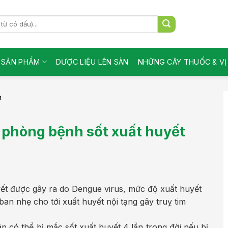
SẢN PHẨM
DƯỢC LIỆU LÊN SÀN
NHỮNG CÂY THUỐC & V
n
ự phòng bệnh sốt xuất huyết
yết được gây ra do Dengue virus, mức độ xuất huyết
an nhẹ cho tới xuất huyết nội tạng gây truỵ tim
có thể bị mắc sốt xuất huyết 4 lần trong đời nếu bị