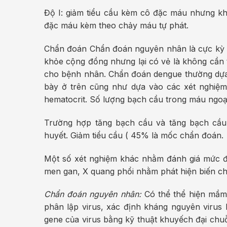
Độ I: giảm tiểu cầu kèm cô đặc máu nhưng khô
đặc máu kèm theo chảy máu tự phát.
Chẩn đoán Chẩn đoán nguyên nhân là cực kỳ qu
khỏe cộng đồng nhưng lại có vẻ là không cần th
cho bệnh nhân. Chẩn đoán dengue thường dựa v
bày ở trên cũng như dựa vào các xét nghiệm 
hematocrit. Số lượng bạch cầu trong máu ngoại
Trường hợp tăng bạch cầu và tăng bạch cầu t
huyết. Giảm tiểu cầu ( 45% là mốc chẩn đoán.
Một số xét nghiệm khác nhằm đánh giá mức độ
men gan, X quang phổi nhằm phát hiện biến ch
Chẩn đoán nguyên nhân:
Có thể thể hiện mầ
phân lập virus, xác định kháng nguyên virus
gene của virus bằng kỹ thuật khuyếch đại ch