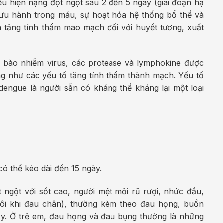
ểu hiện nặng đột ngột sau 2 đến 5 ngày (giai đoạn hạ
ưu hành trong máu, sự hoạt hóa hệ thống bổ thể và
 tăng tính thấm mao mạch đối với huyết tương, xuất
ế bào nhiễm virus, các protease và lymphokine được
g như các yếu tố tăng tính thấm thành mạch. Yếu tố
engue là người sẵn có kháng thể kháng lại một loại
ó thể kéo dài đến 15 ngày.
 ngột với sốt cao, người mệt mỏi rũ rượi, nhức đầu,
đôi khi đau chân), thường kèm theo đau họng, buồn
ảy. Ở trẻ em, đau họng và đau bụng thường là những