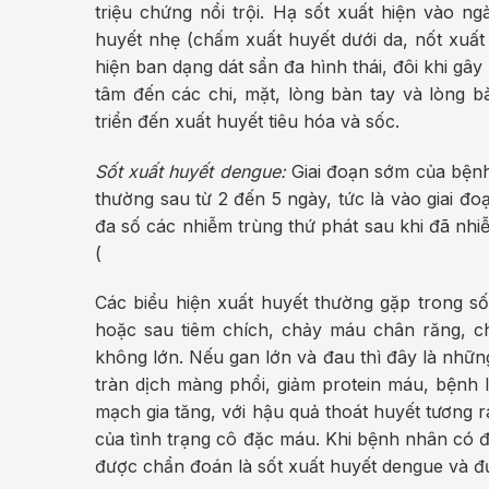
triệu chứng nổi trội. Hạ sốt xuất hiện vào n
huyết nhẹ (chấm xuất huyết dưới da, nốt xuất
hiện ban dạng dát sẩn đa hình thái, đôi khi gâ
tâm đến các chi, mặt, lòng bàn tay và lòng b
triển đến xuất huyết tiêu hóa và sốc.
Sốt xuất huyết dengue:
Giai đoạn sớm của bệnh
thường sau từ 2 đến 5 ngày, tức là vào giai đ
đa số các nhiễm trùng thứ phát sau khi đã nhi
(
Các biểu hiện xuất huyết thường gặp trong số
hoặc sau tiêm chích, chảy máu chân răng, ch
không lớn. Nếu gan lớn và đau thì đây là nhữn
tràn dịch màng phổi, giảm protein máu, bệnh 
mạch gia tăng, với hậu quả thoát huyết tương 
của tình trạng cô đặc máu. Khi bệnh nhân có đ
được chẩn đoán là sốt xuất huyết dengue và đ