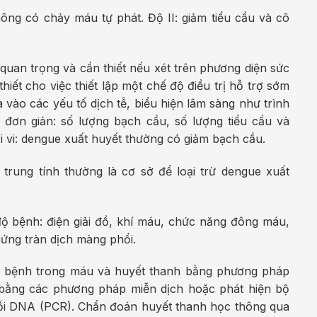
ng có chảy máu tự phát. Độ II: giảm tiểu cầu và cô
an trọng và cần thiết nếu xét trên phương diện sức
iết cho việc thiết lập một chế độ điều trị hỗ trợ sớm
ào các yếu tố dịch tễ, biểu hiện lâm sàng như trình
đơn giản: số lượng bạch cầu, số lượng tiểu cầu và
 vi: dengue xuất huyết thường có giảm bạch cầu.
rung tính thường là cơ sở để loại trừ dengue xuất
 bệnh: điện giải đồ, khí máu, chức năng đông máu,
ứng tràn dịch màng phổi.
m bệnh trong máu và huyết thanh bằng phương pháp
 bằng các phương pháp miễn dịch hoặc phát hiện bộ
uỗi DNA (PCR). Chẩn đoán huyết thanh học thông qua