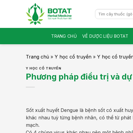
Skip
to
Search
for:
content
TRANG CHỦ
VỀ DƯỢC LIỆU BOTAT
Trang chủ
»
Y học cổ truyền
»
Y học cổ truyề
Y HỌC CỔ TRUYỀN
Phương pháp điều trị và d
Sốt xuất huyết Dengue là bệnh sốt có xuất hu
khác nhau tuỳ từng bệnh nhân, có thể từ phát b
mạch.
Có 4 chủng virus khác nhau nên một bệnh nhân 