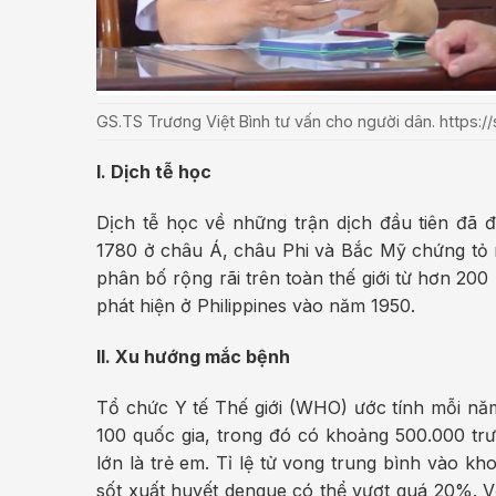
GS.TS Trương Việt Bình tư vấn cho người dân. https:/
I. Dịch tễ học
Dịch tễ học về những trận dịch đầu tiên đã 
1780 ở châu Á, châu Phi và Bắc Mỹ chứng tỏ 
phân bố rộng rãi trên toàn thế giới từ hơn 20
phát hiện ở Philippines vào năm 1950.
II. Xu hướng mắc bệnh
Tổ chức Y tế Thế giới (WHO) ước tính mỗi nă
100 quốc gia, trong đó có khoảng 500.000 tr
lớn là trẻ em. Tỉ lệ tử vong trung bình vào kh
sốt xuất huyết dengue có thể vượt quá 20%. Với