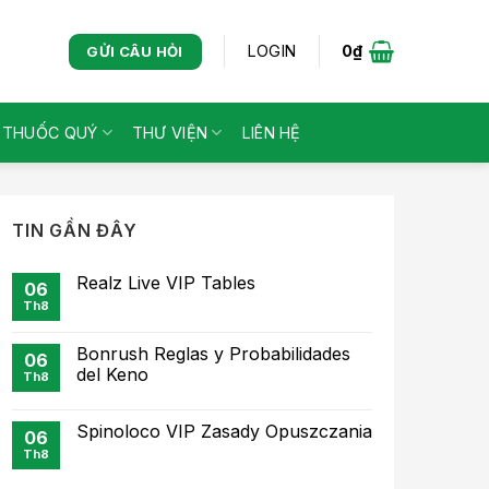
LOGIN
0
₫
GỬI CÂU HỎI
Ị THUỐC QUÝ
THƯ VIỆN
LIÊN HỆ
TIN GẦN ĐÂY
Realz Live VIP Tables
06
Th8
Bonrush Reglas y Probabilidades
06
del Keno
Th8
Spinoloco VIP Zasady Opuszczania
06
Th8