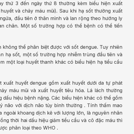
gày thứ 3 đến ngày thứ 8 thường kèm biểu hiện xuất
 huyết và chảy máu mũi). Sau khi hạ sốt thường xuất
y ngứa, đầu tiên ở thân mình và lan rộng theo hướng ly
àn chân. Một số trường hợp có thể bệnh có thể tiến
 không thể phân biệt được với sốt dengue. Tuy nhiên
oạn hạ sốt, một số trường hợp nhiễm trùng đầu tiên và
ễm một loại huyết thanh khác có biểu hiện hạ tiểu cầu
t xuất huyết dengue gồm xuất huyết dưới da tự phát
ảy máu mũi và xuất huyết tiêu hóa. Lá lách thường
g dấu hiệu bệnh nặng. Các biểu hiện khác có thể gồm
lý não với dịch não tủy bình thường . Tính thấm mao
ra ngoài khoang dịch kẽ với lượng lớn, là nguyên nhân
ồng thời hai dấu hiệu giảm tiểu cầu và cô đặc máu thì
ược phân loại theo WHO .