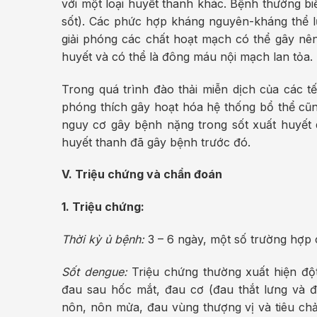
với một loại huyết thanh khác. Bệnh thường bi
sốt). Các phức hợp kháng nguyên-kháng thể l
giải phóng các chất hoạt mạch có thể gây nên
huyết và có thể là đông máu nội mạch lan tỏa.
Trong quá trình đào thải miễn dịch của các t
phóng thích gây hoạt hóa hệ thống bổ thể cũn
nguy cơ gây bệnh nặng trong sốt xuất huyết d
huyết thanh đã gây bệnh trước đó.
V. Triệu chứng và chẩn đoán
1. Triệu chứng:
Thời kỳ ủ bệnh:
3 – 6 ngày, một số trường hợp c
Sốt dengue:
Triệu chứng thường xuất hiện đột
đau sau hốc mắt, đau cơ (đau thắt lưng và 
nôn, nôn mửa, đau vùng thượng vị và tiêu ch