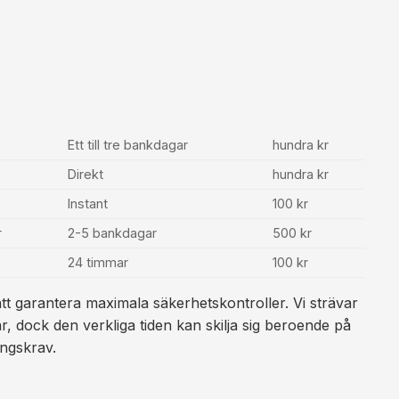
Ett till tre bankdagar
hundra kr
Direkt
hundra kr
Instant
100 kr
r
2-5 bankdagar
500 kr
24 timmar
100 kr
att garantera maximala säkerhetskontroller. Vi strävar
ar, dock den verkliga tiden kan skilja sig beroende på
ingskrav.