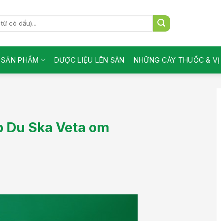
SẢN PHẨM
DƯỢC LIỆU LÊN SÀN
NHỮNG CÂY THUỐC & V
p Du Ska Veta om