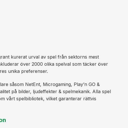
rant kurerat urval av spel från sektorns mest
nkluderar över 2000 olika spelval som täcker över
lares unika preferenser.
lare såsom NetEnt, Microgaming, Play’n GO &
itet på bilder, ljudeffekter & spelmekanik. Alla spel
m vårt spelbibliotek, vilket garanterar rättvis
on