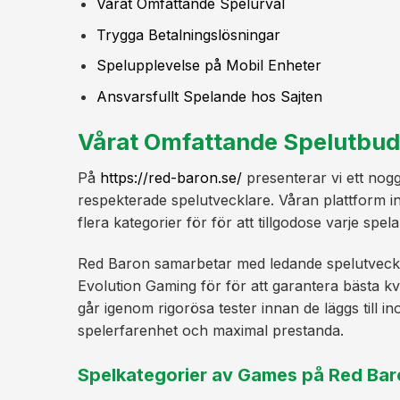
Vårat Omfattande Spelurval
Trygga Betalningslösningar
Spelupplevelse på Mobil Enheter
Ansvarsfullt Spelande hos Sajten
Vårat Omfattande Spelutbud
På
https://red-baron.se/
presenterar vi ett nogg
respekterade spelutvecklare. Våran plattform i
flera kategorier för för att tillgodose varje spe
Red Baron samarbetar med ledande spelutveck
Evolution Gaming för för att garantera bästa kval
går igenom rigorösa tester innan de läggs till ino
spelerfarenhet och maximal prestanda.
Spelkategorier av Games på Red Bar