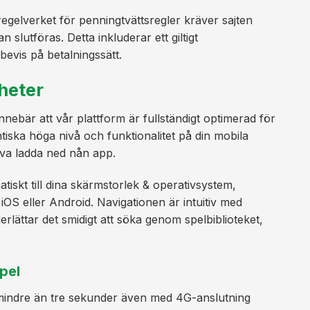
regelverket för penningtvättsregler kräver sajten
n slutföras. Detta inkluderar ett giltigt
 bevis på betalningssätt.
heter
nebär att vår plattform är fullständigt optimerad för
tiska höga nivå och funktionalitet på din mobila
öva ladda ned nån app.
iskt till dina skärmstorlek & operativsystem,
 eller Android. Navigationen är intuitiv med
ättar det smidigt att söka genom spelbiblioteket,
pel
indre än tre sekunder även med 4G-anslutning