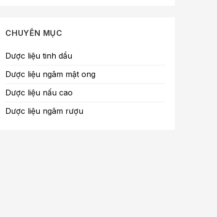
CHUYÊN MỤC
Dược liệu tinh dầu
Dược liệu ngâm mật ong
Dược liệu nấu cao
Dược liệu ngâm rượu