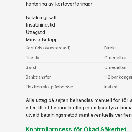
hantering av kortöverföringar.
Betalningssätt
Insättningstid
Uttagstid
Minsta Belopp
Kort (Visa/Mastercard)
Direkt
Trustly
Omedelbar
Swish
Omedelbar
Banktransfer
1-2 bankdaga
Elektroniska plånböcker
Instant
Alla uttag på sajten behandlas manuell för för 
efter till att behandla uttag inom tjugofyra timm
utvald betalningsmetod samt eventuella verifier
Kontrollprocess för Ökad Säkerhet