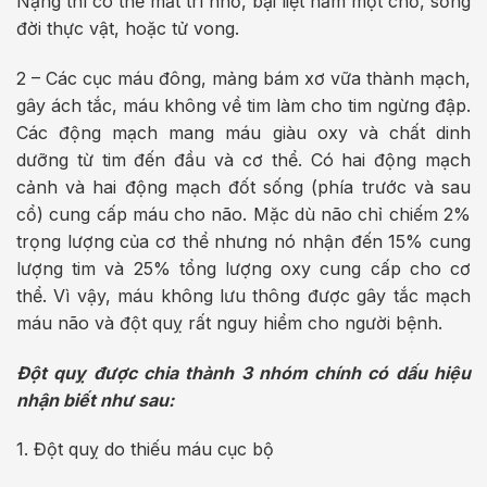
Nặng thì có thể mất trí nhớ, bại liệt nằm một chỗ, sống
đời thực vật, hoặc tử vong.
2 – Các cục máu đông, mảng bám xơ vữa thành mạch,
gây ách tắc, máu không về tim làm cho tim ngừng đập.
Các động mạch mang máu giàu oxy và chất dinh
dưỡng từ tim đến đầu và cơ thể. Có hai động mạch
cảnh và hai động mạch đốt sống (phía trước và sau
cổ) cung cấp máu cho não. Mặc dù não chỉ chiếm 2%
trọng lượng của cơ thể nhưng nó nhận đến 15% cung
lượng tim và 25% tổng lượng oxy cung cấp cho cơ
thể. Vì vậy, máu không lưu thông được gây tắc mạch
máu não và đột quỵ rất nguy hiểm cho người bệnh.
Đột quỵ được chia thành 3 nhóm chính có dấu hiệu
nhận biết như sau:
1. Đột quỵ do thiếu máu cục bộ