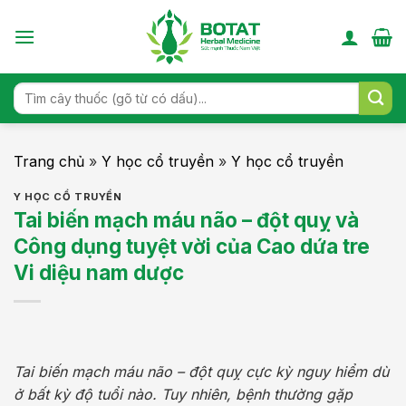
Skip
to
content
Search
for:
Trang chủ
»
Y học cổ truyền
»
Y học cổ truyền
Y HỌC CỔ TRUYỀN
Tai biến mạch máu não – đột quỵ và
Công dụng tuyệt vời của Cao dứa tre
Vi diệu nam dược
Tai biến mạch máu não – đột quỵ cực kỳ nguy hiểm dù
ở bất kỳ độ tuổi nào. Tuy nhiên, bệnh thường gặp