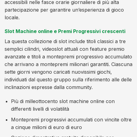
accessibili nelle fasce orarie giornaliere di più alta
partecipazione per garantire un’esperienza di gioco
locale.
Slot Machine online e Premi Progressivi crescenti
La questa collezione di slot include titoli classici a tre
semplici cilindri, videoslot attuali con feature premio
avanzate e titoli a montepremi progressivo accumulato
che arrivano a montepremi milionari garantiti. Ciascuna
sette giorni vengono caricati nuovissimi giochi,
individuati dal questo gruppo sulla riferimento alle delle
inclinazioni espresse dalla community.
Più di milleottocento slot machine online con
differenti livelli di volatilità
Montepremi progressivi accumulati con vincite oltre
a cinque milioni di euro di euro