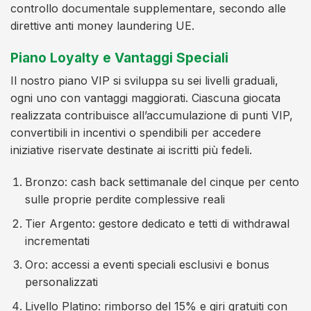
controllo documentale supplementare, secondo alle
direttive anti money laundering UE.
Piano Loyalty e Vantaggi Speciali
Il nostro piano VIP si sviluppa su sei livelli graduali,
ogni uno con vantaggi maggiorati. Ciascuna giocata
realizzata contribuisce all’accumulazione di punti VIP,
convertibili in incentivi o spendibili per accedere
iniziative riservate destinate ai iscritti più fedeli.
Bronzo: cash back settimanale del cinque per cento
sulle proprie perdite complessive reali
Tier Argento: gestore dedicato e tetti di withdrawal
incrementati
Oro: accessi a eventi speciali esclusivi e bonus
personalizzati
Livello Platino: rimborso del 15% e giri gratuiti con