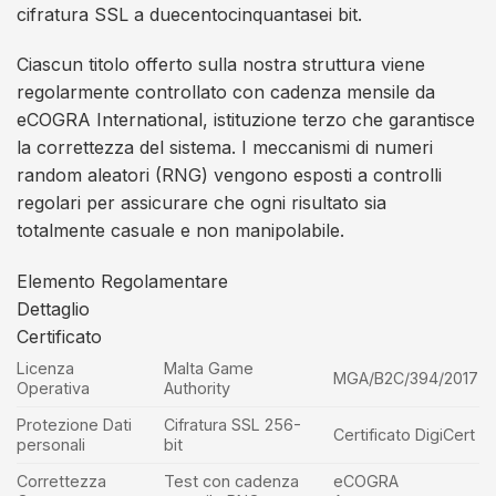
cifratura SSL a duecentocinquantasei bit.
Ciascun titolo offerto sulla nostra struttura viene
regolarmente controllato con cadenza mensile da
eCOGRA International, istituzione terzo che garantisce
la correttezza del sistema. I meccanismi di numeri
random aleatori (RNG) vengono esposti a controlli
regolari per assicurare che ogni risultato sia
totalmente casuale e non manipolabile.
Elemento Regolamentare
Dettaglio
Certificato
Licenza
Malta Game
MGA/B2C/394/2017
Operativa
Authority
Protezione Dati
Cifratura SSL 256-
Certificato DigiCert
personali
bit
Correttezza
Test con cadenza
eCOGRA