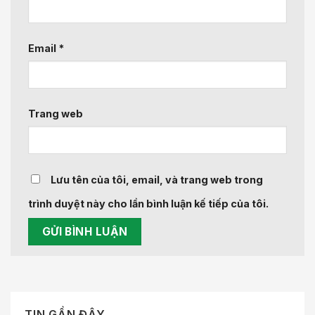
Email
*
Trang web
Lưu tên của tôi, email, và trang web trong
trình duyệt này cho lần bình luận kế tiếp của tôi.
TIN GẦN ĐÂY