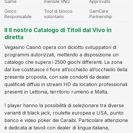
Game
mensile RNG
Approvato
Gioco
Tool di blocco
GamCare
Responsabile
volontario
Partnership
Il Il nostro Catalogo di Titoli dal Vivo in
diretta
Vegasino Casinò opera con diciotto sviluppatori di
programmi autorizzati, mettendo a disposizione un
catalogo che supera i 2500 giochi differenti. La zona
dal live costituisce il fiore all’occhiello all’occhiello della
presente proposta, con sale condotti da dealer
qualificati diffusi in stream HD da location professionali
presenti in Lettonia, territorio rumeno e Malta.
I player hanno la possibilità di selezionare tra diverse
varianti di black jack, roulette europea e USA, punto
banco e video poker dei Caraibi. Particolare attenzione
è dedicata ai tavoli con dealer di lingua italiana,