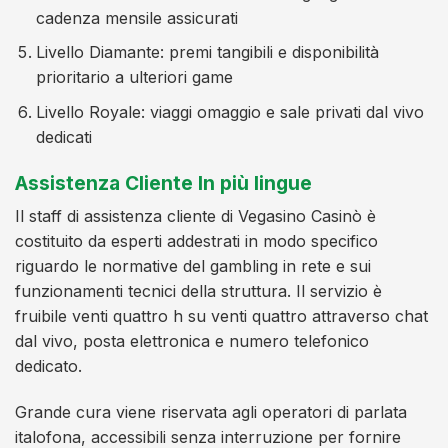
cadenza mensile assicurati
Livello Diamante: premi tangibili e disponibilità
prioritario a ulteriori game
Livello Royale: viaggi omaggio e sale privati dal vivo
dedicati
Assistenza Cliente In più lingue
Il staff di assistenza cliente di Vegasino Casinò è
costituito da esperti addestrati in modo specifico
riguardo le normative del gambling in rete e sui
funzionamenti tecnici della struttura. Il servizio è
fruibile venti quattro h su venti quattro attraverso chat
dal vivo, posta elettronica e numero telefonico
dedicato.
Grande cura viene riservata agli operatori di parlata
italofona, accessibili senza interruzione per fornire