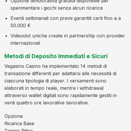
Opzione dimostrativa gratuita disponibile per
sperimentare i giochi senza alcun ricarica
Eventi settimanali con premi garantiti certi fino a a
50.000 €
Videoslot uniche create in partnership con provider
internazionali
Metodi di Deposito Immediati e Sicuri
Vegasino Casino ha implementato 14 metodi di
transazione differenti per adattarsi alle necessità di
ciascuna tipologia di player. I versamenti sono
elaborati in tempo reale, mentre i withdrawal
attraverso wallet digitali sono rapidamente gestiti in
venti quattro ore lavorative lavorative.
Opzione
Ricarica Base
Tempo Ritiro