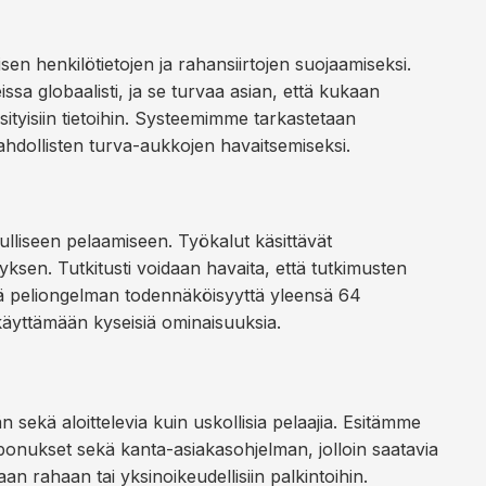
n henkilötietojen ja rahansiirtojen suojaamiseksi.
sa globaalisti, ja se turvaa asian, että kukaan
sityisiin tietoihin. Systeemimme tarkastetaan
ahdollisten turva-aukkojen havaitsemiseksi.
ulliseen pelaamiseen. Työkalut käsittävät
tyksen. Tutkitusti voidaan havaita, että tutkimusten
ää peliongelman todennäköisyyttä yleensä 64
 käyttämään kyseisiä ominaisuuksia.
ekä aloittelevia kuin uskollisia pelaajia. Esitämme
älkibonukset sekä kanta-asiakasohjelman, jolloin saatavia
an rahaan tai yksinoikeudellisiin palkintoihin.