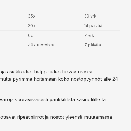
35x
30 vrk
30x
14 päivää
0x
7 vrk
40x tuotoista
7 päivää
ja asiakkaiden helppouden turvaamiseksi.
ä, mutta pyrimme hoitamaan koko nostopyynnöt alle 24
roja suoraviivaisesti pankkitilistä kasinotilille tai
uottavat ripeät siirrot ja nostot yleensä muutamassa