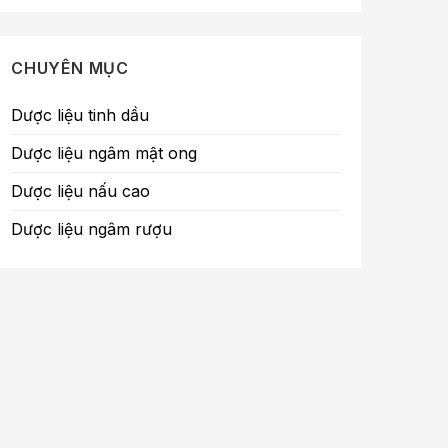
CHUYÊN MỤC
Dược liệu tinh dầu
Dược liệu ngâm mật ong
Dược liệu nấu cao
Dược liệu ngâm rượu