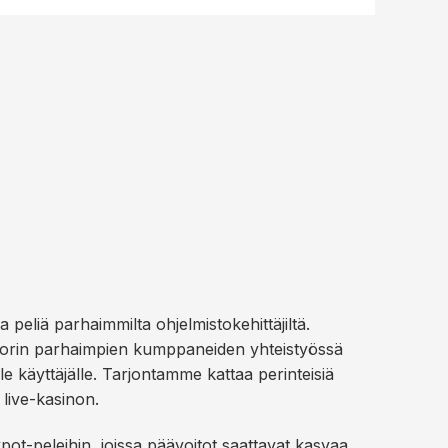
a peliä parhaimmilta ohjelmistokehittäjiltä.
orin parhaimpien kumppaneiden yhteistyössä
 käyttäjälle. Tarjontamme kattaa perinteisiä
 live-kasinon.
kpot-peleihin, joissa päävoitot saattavat kasvaa