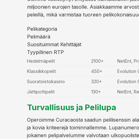
miljoonien eurojen tasolle. Asiakkaamme arvostav
peleillä, mikä varmistaa tuoreen pelikokonaisuu
Pelikategoria
Pelimäärä
Suosituimmat Kehittäjät
Tyypillinen RTP
Hedelmäpelit
2100+
NetEnt, P
Klassikkopelit
450+
Evolution
Suoratoistokasino
320+
Evolution
Jättipottipelit
130+
NetEnt, R
Turvallisuus ja Pelilupa
Operoimme Curacaosta saadun pelilisenssin alai
ja kovia kriteerejä toiminnallemme. Lupanumero
jokainen pelipalvelumme valvotaan ulkopuoliste