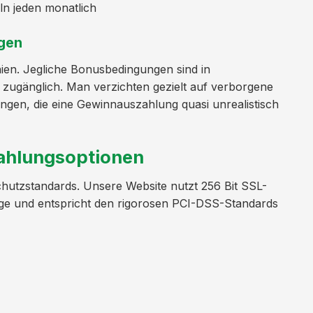
ln jeden monatlich
gen
inien. Jegliche Bonusbedingungen sind in
t zugänglich. Man verzichten gezielt auf verborgene
ngen, die eine Gewinnauszahlung quasi unrealistisch
Zahlungsoptionen
hutzstandards. Unsere Website nutzt 256 Bit SSL-
ge und entspricht den rigorosen PCI-DSS-Standards