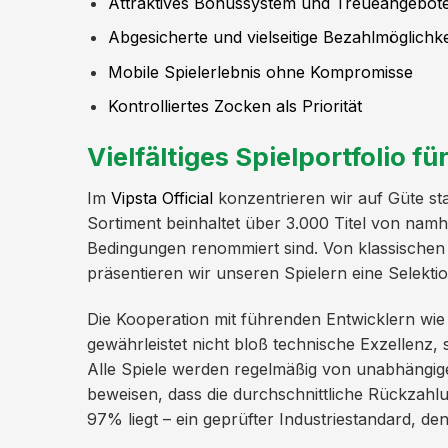
Attraktives Bonussystem und Treueangebot
Abgesicherte und vielseitige Bezahlmöglichke
Mobile Spielerlebnis ohne Kompromisse
Kontrolliertes Zocken als Priorität
Vielfältiges Spielportfolio f
Im
Vipsta Official
konzentrieren wir auf Güte st
Sortiment beinhaltet über 3.000 Titel von namha
Bedingungen renommiert sind. Von klassischen
präsentieren wir unseren Spielern eine Selekti
Die Kooperation mit führenden Entwicklern wie
gewährleistet nicht bloß technische Exzellenz, 
Alle Spiele werden regelmäßig von unabhängigen
beweisen, dass die durchschnittliche Rückzah
97% liegt – ein geprüfter Industriestandard, de