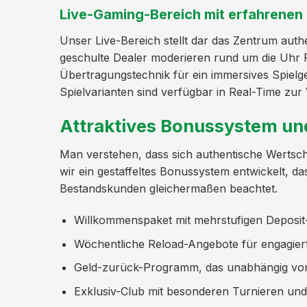
Live-Gaming-Bereich mit erfahrenen
Unser Live-Bereich stellt dar das Zentrum auth
geschulte Dealer moderieren rund um die Uh
Übertragungstechnik für ein immersives Spielgef
Spielvarianten sind verfügbar in Real-Time zur
Attraktives Bonussystem un
Man verstehen, dass sich authentische Wertsch
wir ein gestaffeltes Bonussystem entwickelt, d
Bestandskunden gleichermaßen beachtet.
Willkommenspaket mit mehrstufigen Deposit-
Wöchentliche Reload-Angebote für engagierte
Geld-zurück-Programm, das unabhängig vom R
Exklusiv-Club mit besonderen Turnieren un