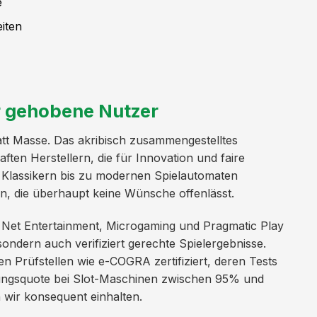
e
iten
ür gehobene Nutzer
att Masse. Das akribisch zusammengestelltes
ften Herstellern, die für Innovation und faire
 Klassikern bis zu modernen Spielautomaten
on, die überhaupt keine Wünsche offenlässt.
 Net Entertainment, Microgaming und Pragmatic Play
sondern auch verifiziert gerechte Spielergebnisse.
 Prüfstellen wie e-COGRA zertifiziert, deren Tests
lungsquote bei Slot-Maschinen zwischen 95% und
n wir konsequent einhalten.