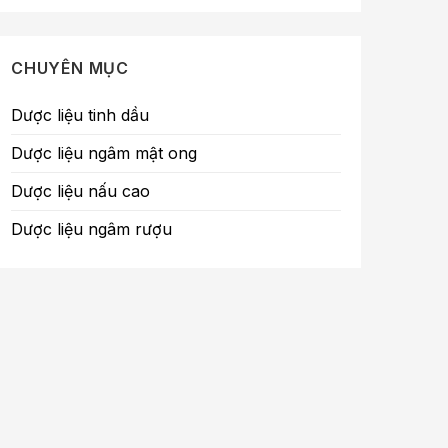
CHUYÊN MỤC
Dược liệu tinh dầu
Dược liệu ngâm mật ong
Dược liệu nấu cao
Dược liệu ngâm rượu