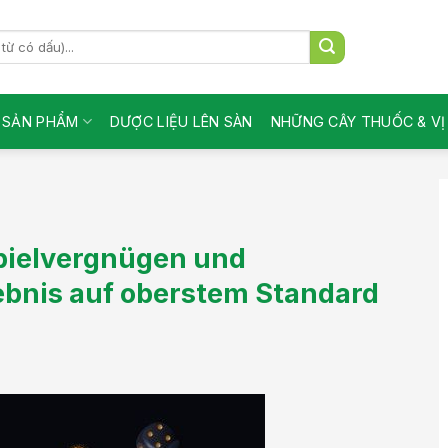
SẢN PHẨM
DƯỢC LIỆU LÊN SÀN
NHỮNG CÂY THUỐC & V
Spielvergnügen und
bnis auf oberstem Standard