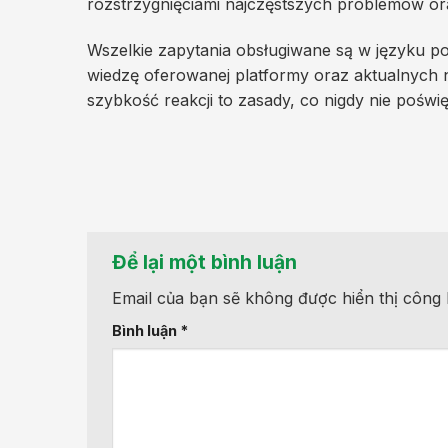
rozstrzygnięciami najczęstszych problemów or
Wszelkie zapytania obsługiwane są w języku po
wiedzę oferowanej platformy oraz aktualnych 
szybkość reakcji to zasady, co nigdy nie pośw
Để lại một bình luận
Email của bạn sẽ không được hiển thị công 
Bình luận
*