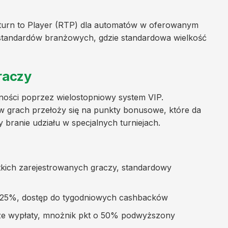
turn to Player (RTP) dla automatów w oferowanym
 standardów branżowych, gdzie standardowa wielkość
raczy
ności poprzez wielostopniowy system VIP.
w grach przełoży się na punkty bonusowe, które da
y branie udziału w specjalnych turniejach.
kich zarejestrowanych graczy, standardowy
25%, dostęp do tygodniowych cashbacków
ze wypłaty, mnożnik pkt o 50% podwyższony