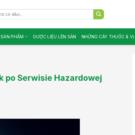
SẢN PHẨM
DƯỢC LIỆU LÊN SÀN
NHỮNG CÂY THUỐC & V
k po Serwisie Hazardowej