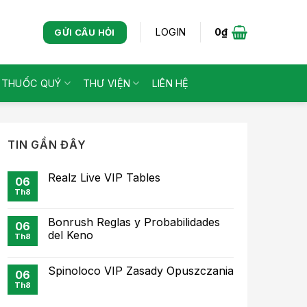
LOGIN
0
₫
GỬI CÂU HỎI
Ị THUỐC QUÝ
THƯ VIỆN
LIÊN HỆ
TIN GẦN ĐÂY
Realz Live VIP Tables
06
Th8
Bonrush Reglas y Probabilidades
06
del Keno
Th8
Spinoloco VIP Zasady Opuszczania
06
Th8