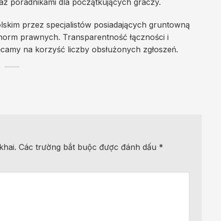
az poradnikami dla początkujących graczy.
lskim przez specjalistów posiadających gruntowną
norm prawnych. Transparentność łączności i
ięcamy na korzyść liczby obsłużonych zgłoszeń.
khai.
Các trường bắt buộc được đánh dấu
*