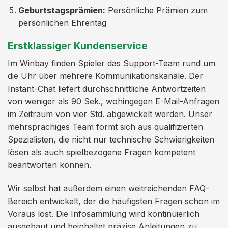
Geburtstagsprämien:
Persönliche Prämien zum
persönlichen Ehrentag
Erstklassiger Kundenservice
Im Winbay finden Spieler das Support-Team rund um
die Uhr über mehrere Kommunikationskanäle. Der
Instant-Chat liefert durchschnittliche Antwortzeiten
von weniger als 90 Sek., wohingegen E-Mail-Anfragen
im Zeitraum von vier Std. abgewickelt werden. Unser
mehrsprachiges Team formt sich aus qualifizierten
Spezialisten, die nicht nur technische Schwierigkeiten
lösen als auch spielbezogene Fragen kompetent
beantworten können.
Wir selbst hat außerdem einen weitreichenden FAQ-
Bereich entwickelt, der die häufigsten Fragen schon im
Voraus löst. Die Infosammlung wird kontinuierlich
ausgebaut und beinhaltet präzise Anleitungen zu