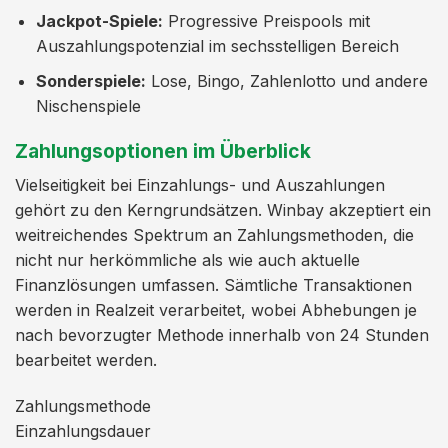
Jackpot-Spiele:
Progressive Preispools mit
Auszahlungspotenzial im sechsstelligen Bereich
Sonderspiele:
Lose, Bingo, Zahlenlotto und andere
Nischenspiele
Zahlungsoptionen im Überblick
Vielseitigkeit bei Einzahlungs- und Auszahlungen
gehört zu den Kerngrundsätzen. Winbay akzeptiert ein
weitreichendes Spektrum an Zahlungsmethoden, die
nicht nur herkömmliche als wie auch aktuelle
Finanzlösungen umfassen. Sämtliche Transaktionen
werden in Realzeit verarbeitet, wobei Abhebungen je
nach bevorzugter Methode innerhalb von 24 Stunden
bearbeitet werden.
Zahlungsmethode
Einzahlungsdauer