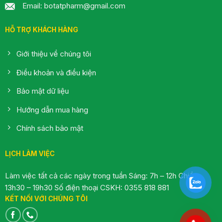
Email: botatpharm@gmail.com
HỖ TRỢ KHÁCH HÀNG
Giới thiệu về chúng tôi
Điều khoản và điều kiện
Bảo mật dữ liệu
Hướng dẫn mua hàng
Chính sách bảo mật
LỊCH LÀM VIỆC
Làm việc tất cả các ngày trong tuần Sáng: 7h – 12h Chiều:
13h30 – 19h30 Số điện thoại CSKH: 0355 818 881
KẾT NỐI VỚI CHÚNG TÔI