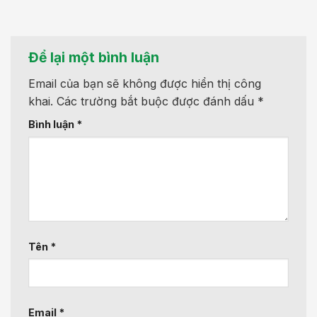
Để lại một bình luận
Email của bạn sẽ không được hiển thị công
khai.
Các trường bắt buộc được đánh dấu
*
Bình luận
*
Tên
*
Email
*